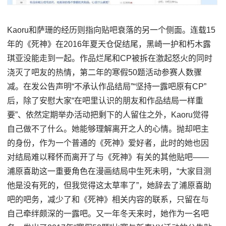
Kaoru和萨珊的经历则指向贴吧衰落的另一个侧面。连载15
年的《死神》在2016年夏天仓促结尾，黑崎一护和朽木露
琪亚没能走到一起。作品烂尾和CP被拆在激起怒火的同时
浇灭了吧友的热情，第二年的寒假50题活动参赛人数骤
减。在发公告声明“不承认作品结局”“坚持一露吧原有CP”
后，除了安慰大家“在吧里认识的朋友和作品结局一样重
要”、依然定期举办活动把剩下的人留住之外，Kaoru觉得
自己做不了什么。她能够理解离开之人的心情。抛却吧主
的身份，作为一个普通的《死神》爱好者，此时的她也因
对结局难以释怀而离开了与《死神》有关的其他贴吧——
浦原喜助这一重要角色在漫画结局中生死未明，“大家目测
他是没有死的，但我觉得这太草率了”，她辞去了浦原喜助
吧的吧务，减少了和《死神》相关内容的联系，只留在与
自己牵绊颇深的一露吧。又一年冬天来时，她作为一名吧