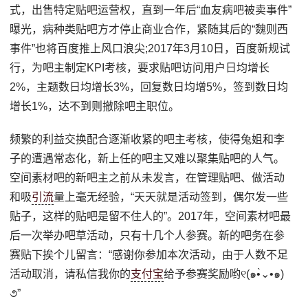
式，出售特定贴吧运营权，直到一年后“血友病吧被卖事件”
曝光，病种类贴吧方才停止商业合作，紧随其后的“魏则西
事件”也将百度推上风口浪尖;2017年3月10日，百度新规试
行，为吧主制定KPI考核，要求贴吧访问用户日均增长
2%，主题数日均增长3%，回复数日均增5%，签到数日均
增长1%，达不到则撤除吧主职位。
频繁的利益交换配合逐渐收紧的吧主考核，使得兔姐和李
子的遭遇常态化，新上任的吧主又难以聚集贴吧的人气。
空间素材吧的新吧主之前从未发言，在管理贴吧、做活动
和吸
引流
量上毫无经验，“天天就是活动签到，偶尔发一些
贴子，这样的贴吧是留不住人的”。2017年，空间素材吧最
后一次举办吧草活动，只有十几个人参赛。新的吧务在参
赛贴下挨个儿留言：“感谢你参加本次活动，由于人数不足
活动取消，请私信我你的
支付宝
给予参赛奖励哟୧(๑•̀⌄•๑)
૭”