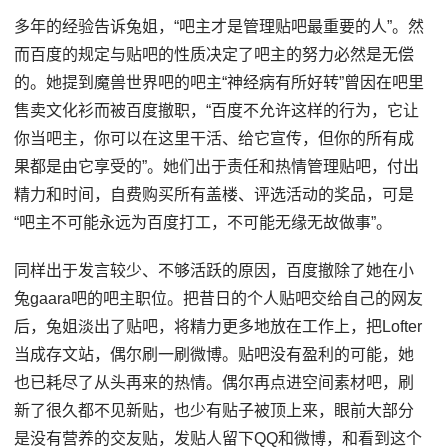
多年的经验告诉兔姐，“吧主才是管理贴吧最重要的人”。然
而百度的规定与贴吧的性质决定了吧主的努力必然是无偿
的。她提到魔兽世界吧的吧主“神经病有所好转”曾因在吧里
售卖文化衫而被百度撤职，“百度不允许这样的行为，它让
你当吧主，你可以在这里干活、给它宣传，但你的所有成
果都是由它享受的”。她们出于责任和热情管理贴吧，付出
精力和时间，自费购买所有盖楼、评选活动的奖品，可是
“吧主不可能永远为百度打工，不可能无缘无故做事”。
同样出于发言较少、不够活跃的原因，百度撤除了她在小
兔gaara吧的吧主职位。把昔日的个人贴吧交给自己的网友
后，兔姐淡出了贴吧，将精力更多地放在工作上，把Lofter
当成存文站，偶尔刷一刷微博。贴吧没有盈利的可能，她
也已耗尽了从头再来的热情。偶尔再点进空间素材吧，刷
新了很久都不见新贴，也少有贴子被顶上来，眼前大部分
是没有营养的交友贴，发贴人留下QQ和微博，和看到这个