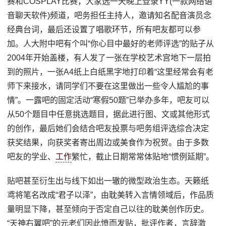
赛和COSPLAY比赛，大家选一天晚上登录YY(一款网络语
音聊天软件)频道，吧务担任主持人，邀请知名配音演员念
经典台词，最后还设置了唱歌环节，所有吧友都可以参
加。人大附中吧有个叫“你心目中最好的老师评选”的贴子从
2004年开始盖楼，有人发了一张在学校艺术宫地下一层拍
到的照片，一张A4纸上白纸黑字地打印着“这里经常会有老
师下来接水，请同学们不要在这里做出一些令人尴尬的事
情”。一露吧的固定活动“寒假50题”已举办多年，吧友可以
从50个题目中任意挑选题目，据此进行图、文或其他形式
的创作，最后她们会结合吧友投票与吧务组评选综合决定
获奖结果，向获奖者寄出周边或美食作为祝贺。由于多数
吧友的学业、
工作
繁忙，截止日期常常体贴地“惯例延期”。
贴吧甚至衍生出与线下如出一辙的微型政治生态。天籁纸
鸢将笔名改成“君子以泽”，由耽美转入言情领域后，作品质
量明显下降，甚至倾向于否定自己以往的耽美创作历史。
“天神右翼吧”的元老们因此愤而发贴，批评作者，言辞激