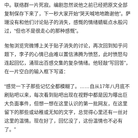
中。联络群一片死寂。编剧忽然说他之前已经把原文全部
复制保存下来了，下一秒大家开始“哭天喊地地跪谢他”。萨
珊没有和他们讨论贴子的消失，感慨的情绪蜻蜓点水般闪
过，“但也不是很走心的那种感慨”。
匆匆浏览完微博上关于贴子消失的讨论，再次回到知乎问
题下，李子的心情已由难以置信沸腾为愤怒，此时愤怒勾
连起回忆，涌现出百感交集的复杂情绪。他轻敲“写回答”，
在一片空白的输入框下写道：
“感觉一下子那些记忆全都模糊了。……自从17年八月底不
刷贴吧以来，每次看到贴吧出现在视野中都是因为曝出巨
大负面事件，但想一想在这里认识的第一批网友，在这里
留下的那些或幼稚或无知的文字，总觉得心里还有一丝对
这里的温情。现在好了，回忆没了，这份温情也不必有
了。”