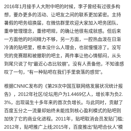
2016年1月接手人大附中吧的时候，李子曾经有过很多构
想，要办更多的活动、让吧友之间的联系更加紧密。主持
暑假的吧务组换届，在微信群里欢迎大家加入吧务团队、
重申管理理念，重修吧规，的确让他很有成就感。但后来
一方面他的时间精力不够，另一方面，一腔热血泼在日渐
冷清的贴吧里，根本没什么人理会，也就慢慢凉了。没写
完的竞赛题和被撤职的吧主，两件事让他心情郁闷，从头
到尾只说了句“最近心态比较崩”。没有人责备他，不知谁感
叹了一句，“有一种贴吧在我们手里衰落的感觉”。
根据CNNIC发布的《第29次中国互联网络发展状况统计报
告》，2012年社区/论坛用户为1.4469亿人，增长率为负2.
3%，出现诞生十多年来的首次负增长。与此同时，贡献了
百度五分之一流量却始终未能找到核心盈利模式的贴吧则
加快了它的商业化进程。2011年，贴吧取消会员发贴门槛;
2012年，贴吧推广上线;2015年，百度推出“贴吧合伙人”模