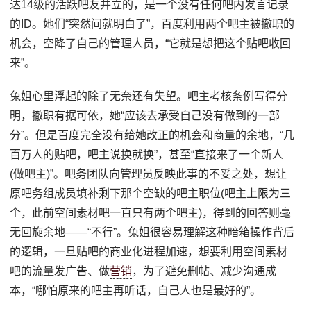
达14级的活跃吧友并立的，是一个没有任何吧内发言记录
的ID。她们“突然间就明白了”，百度利用两个吧主被撤职的
机会，空降了自己的管理人员，“它就是想把这个贴吧收回
来”。
兔姐心里浮起的除了无奈还有失望。吧主考核条例写得分
明，撤职有据可依，她“应该去承受自己没有做到的一部
分”。但是百度完全没有给她改正的机会和商量的余地，“几
百万人的贴吧，吧主说换就换”，甚至“直接来了一个新人
(做吧主)”。吧务团队向管理员反映此事的不妥之处，想让
原吧务组成员填补剩下那个空缺的吧主职位(吧主上限为三
个，此前空间素材吧一直只有两个吧主)，得到的回答则毫
无回旋余地——“不行”。兔姐很容易理解这种暗箱操作背后
的逻辑，一旦贴吧的商业化进程加速，想要利用空间素材
吧的流量发广告、做
营销
，为了避免删帖、减少沟通成
本，“哪怕原来的吧主再听话，自己人也是最好的”。