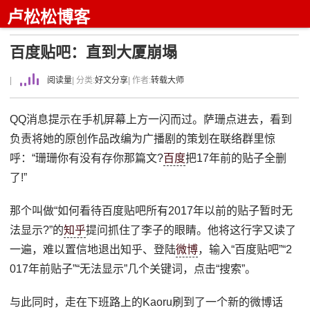
卢松松博客
百度贴吧：直到大厦崩塌
|
阅读量
| 分类:
好文分享
| 作者:
转载大师
QQ消息提示在手机屏幕上方一闪而过。萨珊点进去，看到
负责将她的原创作品改编为广播剧的策划在联络群里惊
呼：“珊珊你有没有存你那篇文?
百度
把17年前的贴子全删
了!”
那个叫做“如何看待百度贴吧所有2017年以前的贴子暂时无
法显示?”的
知乎
提问抓住了李子的眼睛。他将这行字又读了
一遍，难以置信地退出知乎、登陆
微博
，输入“百度贴吧”“2
017年前贴子”“无法显示”几个关键词，点击“搜索”。
与此同时，走在下班路上的Kaoru刷到了一个新的微博话