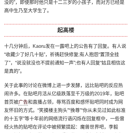
没的”，即使那时他只是十二三岁的小孩子，而对方已经是
高中生乃至大学生了。
起高楼
十几分钟后，Kaoru发在一露吧上的公告有了回复。有人说
“收藏少了好几十贴”，祈祷赶快修复;有人抱怨“置顶全挂
了”，“说没就没也不提前通知一声”;也有人回复“姑且相信这
是真的”。
关于此事的讨论在微博上进一步发酵，远比贴吧的反应热
闹许多。在贴吧月活从亿级跌落至千万级的2019年，贴吧
首页被
广告
和直播占领，辱骂百度和感怀贴吧同时成为网
友怀旧的方式。“笑摸楼主狗头”“挽尊”“你从未见过如此标准
的十五字”等十年前的网络流行语闪烁在回复框中，一些曾
经火热的贴吧在评论中被频繁提起：魔兽世界吧，李毅