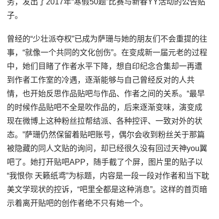
务，发出了2017年“寒假50题”比赛与新春YY活动的公告贴
子。
曾经的“少壮派夺权”已成为萨珊与她的朋友们不会重提的往
事，“就像一个共同的文化创伤”。在变成新一届元老的过程
中，她们目睹了作者水平下降，想自印纪念合集却一再遭
到作者工作室的冷遇，逐渐能够与自己曾经反对的人共
情，也开始反思作品贴吧与作品、作者之间的关系。“最早
的时候作品贴吧不全是吹作品的，后来逐渐变味，演变成
现在微博上这种粉丝拉帮结派、各种控评、一致对外的状
态。”萨珊仍然保留着贴吧账号，偶尔会收到粉丝关于那篇
被隐藏的同人文贴的询问，却已经很久没有回过天神you翼
吧了。她打开贴吧APP，随手截了个屏，图片里的贴子以
“我恨你 天籁纸鸢”为标题，内容是一段一段对作者和当下耽
美文学现状的控诉，“吧里全都是这种消息”。这样的首页暗
示着离开贴吧的创作者绝不只有她一个。