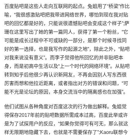
百度贴吧是这些人走向互联网的起点。兔姐用了“桥梁”作比
喻，“我很感激贴吧把我带进网络世界，哪怕到现在我对贴
吧的回忆都是好的，只能说很遗憾贴吧会变成这个样子”;萨
珊在这里写出了她的第一篇同人，获得了第一个粉丝，“它
可能是成长过程中不可或缺的一部分，是那个时候寻找同
好的第一选择，也是我写作的起源之地”，除此之外，“贴吧
对我来说没有意义”。而李子觉得他所回忆的并非贴吧本
身，而是初高中生活以及“上一个时代的网络环境”。从贴吧
转到知乎后他很少再认识新网友，不再会因别人写东西很
厉害而想和他拉近距离，或者指出对方的错误和问题，“可
能不光是论坛的原因，本身交流当中的隔离感也在加强”。
他们试图从各种角度对百度这次的行为做出解释。兔姐觉
得保存2017年前的贴吧数据所需成本过高，百度此举或许
是为了试探用户的反应，“如果你觉得可有可无，那么就这
样无限期地隐藏下去，也就是不需要保存了”;Kaoru联想今