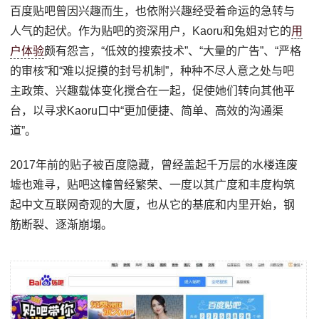
百度贴吧曾因兴趣而生，也依附兴趣经受着命运的急转与
人气的起伏。作为贴吧的资深用户，Kaoru和兔姐对它的
用
户体验
颇有怨言，“低效的搜索技术”、“大量的广告”、“严格
的审核”和“难以捉摸的封号机制”，种种不尽人意之处与吧
主政策、兴趣载体变化搅合在一起，促使她们转向其他平
台，以寻求Kaoru口中“更加便捷、简单、高效的沟通渠
道”。
2017年前的贴子被百度隐藏，曾经盖起千万层的水楼连废
墟也难寻，贴吧这幢曾经繁荣、一度以其广度和丰度构筑
起中文互联网奇观的大厦，也从它的基底和内里开始，钢
筋断裂、逐渐崩塌。