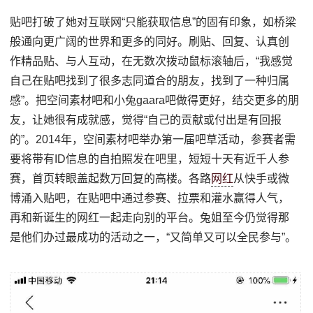
贴吧打破了她对互联网“只能获取信息”的固有印象，如桥梁
般通向更广阔的世界和更多的同好。刷贴、回复、认真创
作精品贴、与人互动，在无数次拨动鼠标滚轴后，“我感觉
自己在贴吧找到了很多志同道合的朋友，找到了一种归属
感”。把空间素材吧和小兔gaara吧做得更好，结交更多的朋
友，让她很有成就感，觉得“自己的贡献或付出是有回报
的”。2014年，空间素材吧举办第一届吧草活动，参赛者需
要将带有ID信息的自拍照发在吧里，短短十天有近千人参
赛，首页转眼盖起数万回复的高楼。各路
网红
从快手或微
博涌入贴吧，在贴吧中通过参赛、拉票和灌水赢得人气，
再和新诞生的网红一起走向别的平台。兔姐至今仍觉得那
是他们办过最成功的活动之一，“又简单又可以全民参与”。