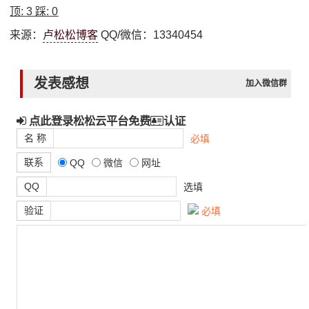
顶:
3
踩:
0
来源：
卢松松博客
QQ/微信：13340454
发表感想
加入微信群
点此登录松松云平台免费
认证
名 称
必填
联系
QQ
微信
网址
QQ
选填
验证
必填