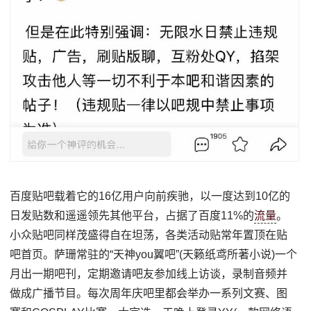
百度贴吧载着它的16亿用户向前疾驰，以一度达到10亿的
日发贴数和遥遥领先其他平台，占据了百度11%的
流量
。
小众贴吧同样茂盛得自在坦荡，各类活动贴常年置顶在贴
吧首页。萨珊常驻的“天神you翼吧”(天籁纸鸢所著小说)一个
月出一期吧刊，定期邀请吧友参加线上访谈，录制音频并
做成广播节目。每次周年庆吧里都会举办一系列文赛、图