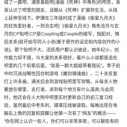
成了一露吧、浦原喜助吧(漫画《死神》中角色)的吧务，渐
渐认识了吧里的朋友，话题从《死神》扩展到生活，从线
上延伸至线下。萨珊在三年级时成了漫画《偷星九月天》
的狂热爱好者，一到沧玄吧(《偷星九月天》角色沧月与玄
月的CP贴吧;CP是Coupling或Couple的缩写，指配对、情
侣关系)就开始写同人小说(基于原作的设定和内容创作的小
说)。那个贴吧不大，活跃用户都认识彼此，她年纪小，创
作能力却不错，与大家的关系很好，看什么小说都是追在
吧里的几个前辈后面，“就是一群大姐姐带着我玩”。李子初
中时沉迷战略性回合制游戏《魔剑镇魂曲》，二十关反复
打上许多遍，通关后会到游戏贴吧里写攻略，从每关人物
要放在哪里、去打谁，说到每个地方有什么道具;与此同
时，他还会在人大附中吧里实时更新自己的初三复习经
验，虽然最后中考失利、堪堪压线被录取。每晚出现在电
脑右上角的回复和提醒让他第一次有了“网友”的概念——
“你在网上认识一些人，你们可以非常亲密，可以聊些有的