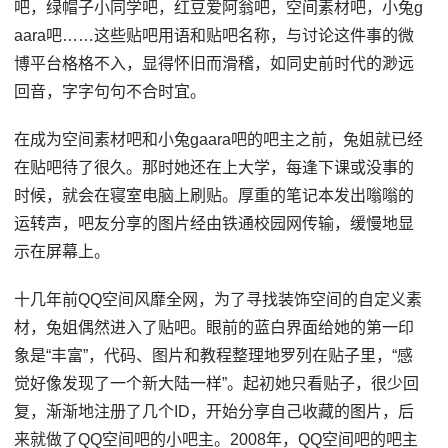
吧，绿帽子小同学吧，红豆爱阿翁吧，空间素材吧，小兔g
aara吧……这些贴吧用语和贴吧名称，与讨论这件事的微
博平台格格不入，显得怀旧而滑稽，如同史前时代的渺远
回音，字字句句不合时宜。
在成为空间素材吧和小兔gaara吧的吧主之前，兔姐就已经
在贴吧待了很久。那时她还在上大学，每逢下课或没事的
时候，就会在寝室电脑上刷贴。厚重的笔记本发出嗡嗡的
运转声，吧友分享的图片经由铁通校园网传输，缓慢地显
示在屏幕上。
十几年前QQ空间风靡全网，为了寻找装饰空间的自定义素
材，兔姐偶然进入了贴吧。眼前的蓝白界面给她的第一印
象是“丰富”，代码、图片和教程整理地罗列在贴子里，“感
觉好像发现了一个新大陆一样”。起初她只看贴子，很少回
复，渐渐地注册了几个ID，开始分享自己收藏的图片，后
来就做了QQ空间吧的小吧主。2008年，QQ空间吧的吧主