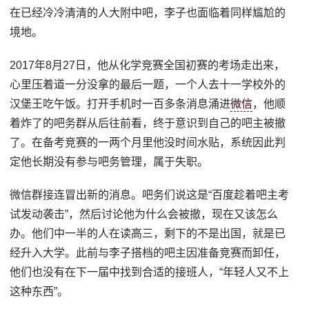
在已经冷冷清清的人大附中吧，李子也面临着同样尴尬的
境地。
2017年8月27日，他从化学竞赛全国初赛的考场走出来，
心里压着道一分没拿的最后一题，一个人去十一学校外的
汉堡王吃午饭。打开手机时一百多条消息涌进
微信
，他顺
着炸了的吧务群从后往前看，终于意识到自己的吧主被撤
了。在备考竞赛的一两个月里他没时间水贴，系统因此判
定他长期没有参与吧务管理，属于失职。
微信群接连冒出新的消息。吧务们说这是“百度趁着吧主考
试发动袭击”，然后讨论他为什么会被撤，现在又该怎么
办。他们中一半的人在读高三，剩下的不是出国，就是已
经升入大学。此前与李子搭档的吧主因准备竞赛而卸任，
他们也没有在下一届中找到合适的接班人，“年轻人又不上
这种东西”。