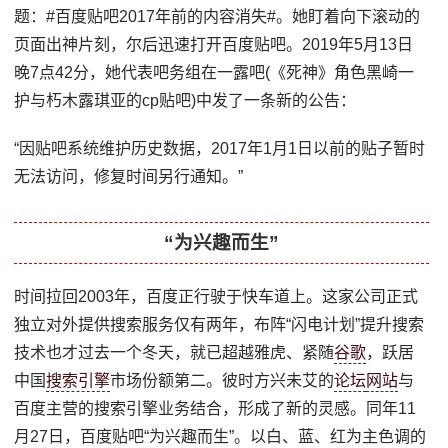
题：#百度贴吧2017年前的内容消失#。她盯着向下滚动的
页面出神片刻，尔后迅速打开百度贴吧。2019年5月13日
晚7点42分，她代表吧务组在一露吧(《死神》角色黑崎一
护与朽木露琪亚的cp贴吧)中发了一条新的公告：
“因贴吧系统维护历史数据，2017年1月1日以前的贴子暂时
无法访问，修复时间另行通知。”
“为兴趣而生”
时间拉回2003年，百度正行驶于快车道上。这家公司正式
独立对外提供搜索服务仅有两年，布阵“闪电计划”提升搜索
技术也才过去一个冬天，就已超越雅虎、紧随
谷歌
，跃居
中国
搜索引擎
市场份额第二。彼时方兴未艾的
论坛
网站
与
百度主营的搜索引擎业务结合，形成了新的灵感。同年11
月27日，百度贴吧“为兴趣而生”。以白、蓝、红为主色调的