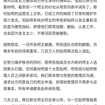
接到百度官方撤除自己吧主身份的通知后，兔姐点进空间
素材吧，看到另一个吧主的ID也从吧务列表中消失了。那
时贴吧的运营走上正轨，已经工作的她除了日常的维护外
很少发言。但贴吧系统对吧主的考核却始终以发言量和活
跃度为硬性指标，即使他们照常加精、删贴、认真工作，
也会因为发言太少、不够活跃而被撤职。
按照规定，一旦所有吧主被撤，吧务团队也即刻解散。仿
佛多年前的场景重现，几百万人的贴吧再次陷入混乱。
在努力维护秩序的同时，原吧务组成员也为新的吧主人选
而焦头烂额。空间素材吧是个大型贴吧，吧务组与贴吧管
理人员之间联系密切。她们原本想与熟悉的管理员沟通，
请求对方同意自己的吧主申请，却得知管理员不再参与这
类事务，所有申请都将由系统处理。
几天之后，两位新任吧主的名单公布，与一位贴吧等级高