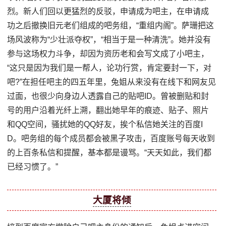
烈。新人们回以更猛烈的反驳，申请成为吧主，在申请成
功之后撤换旧元老们组成的吧务组，“重组内阁”。萨珊把这
场风波称为“少壮派夺权”，“相当于是一种清洗”。她并没有
参与这场权力斗争，却因为资历老和会写文成了小吧主，
“这只是因为我们是一帮人，论功行赏，肯定要封一下，对
吧?”在担任吧主的四五年里，兔姐从来没有在线下和网友见
过面，也很少向身边人透露自己的贴吧ID。曾被删贴和封
号的用户沿着光纤上溯，翻出她早年的痕迹、贴子、照片
和QQ空间，骚扰她的QQ好友，挨个私信她关注的百度I
D。吧务组的每个成员都会被黑子攻击，百度账号每天收到
的上百条私信和提醒，基本都是谩骂。“天天如此，我们都
已经习惯了。”
大厦将倾