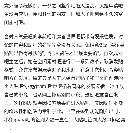
意外被系统撤除，一夕之间整个吧陷入混乱。兔姐申请吧
主没有成功，便和其他的朋友一同加入了刚创建不久的空
间素材吧。
当时人气最旺的李毅吧和魔兽世界吧都带有娱乐性质，讨
论的内容和贴吧的名字完全没有关系。兔姐意识到“娱乐类
贴吧是做得最快的”，“把人留住才是最重要的”。再次成为
吧主之后，她在空间素材吧进行了一系列改革，取消发贴
格式，允许发布娱乐类贴子和水贴，有意让它朝综合类贴
吧方向发展。原来只是为了总结自己贴子和写文而创建的
个人贴吧“小兔gaara吧”也遵循着同样的发展逻辑：她连载
自己的小说，也从网上搬运别的小说，鼓励吧友自由发
言，这样网友就会因搜索结果而进入贴吧，又因贴吧本身
的趣味性和创造力常驻于此。甚至在签到功能刚推出时，
小兔gaara吧的签到人数一直在个人贴吧签到人数中排名第
一。