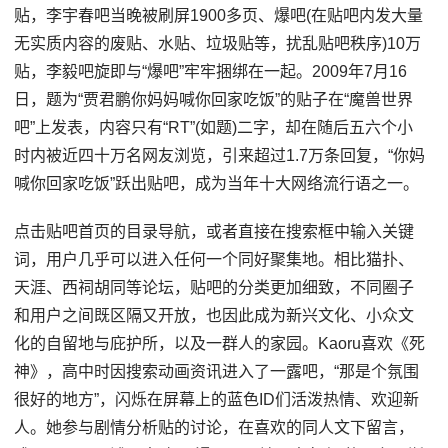
贴，李宇春吧当晚被刷屏1900多页、爆吧(在贴吧内发大量
无实质内容的废贴、水贴、垃圾贴等，扰乱贴吧秩序)10万
贴，李毅吧旋即与“爆吧”牢牢捆绑在一起。2009年7月16
日，题为“贾君鹏你妈妈喊你回家吃饭”的贴子在“魔兽世界
吧”上发表，内容只有“RT”(如题)二字，却在随后五六个小
时内被近四十万名网友浏览，引来超过1.7万条回复，“你妈
喊你回家吃饭”跃出贴吧，成为当年十大网络流行语之一。
点击贴吧首页的目录导航，或者直接在搜索框中输入关键
词，用户几乎可以进入任何一个同好聚集地。相比猫扑、
天涯、西祠胡同等论坛，贴吧的分类更加细致，不同圈子
和用户之间既区隔又开放，也因此成为新兴文化、小众文
化的自留地与庇护所，以及一群人的家园。Kaoru喜欢《死
神》，高中时因搜索动画资讯进入了一露吧，“那是个氛围
很好的地方”，闪烁在屏幕上的蓝色ID们活泼热情、欢迎新
人。她参与剧情分析贴的讨论，在喜欢的同人文下留言，