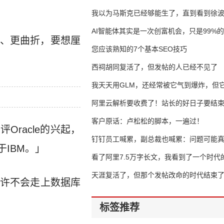
我以为马斯克已经够能生了，直到看到徐
AI智能体其实是一次创富机会，只是99%
、更曲折，要想厘
错过了
您应该熟知的7个基本SEO技巧
西祠胡同复活了，但发帖的人已经不见了
我天天用GLM，还经常被它气到爆炸，但它
16万亿
阿里云解析要收费了！站长的好日子要结
客户原话：卢松松的脚本，一遍过！
Oracle的兴起，
钉钉员工喊累，副总裁也喊累：问题可能
IBM。」
了
看了阿里7.5万字长文，我看到了一个时代
天涯复活了，但那个发帖改命的时代结束
n也许不会走上数据库
标签推荐