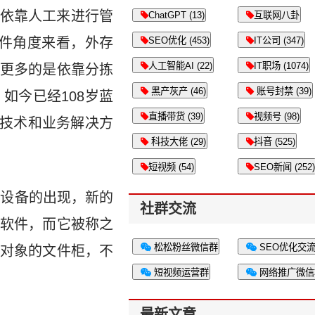
依靠人工来进行管
ChatGPT (13)
互联网八卦
硬件角度来看，外存
SEO优化 (453)
IT公司 (347)
人工智能AI (22)
IT职场 (1074)
更多的是依靠分拣
黑产灰产 (46)
账号封禁 (39)
如今已经108岁蓝
直播带货 (39)
视频号 (98)
息技术和业务解决方
科技大佬 (29)
抖音 (525)
短视频 (54)
SEO新闻 (252)
储设备的出现，新的
社群交流
软件，而它被称之
松松粉丝微信群
SEO优化交
对象的文件柜，不
短视频运营群
网络推广微信
最新文章