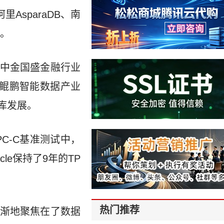
AsparaDB、南
。
过中金国盛金融行业
鲲鹏智能数据产业
库发展。
C-C基准测试中，
le保持了9年的TP
热门推荐
渐地聚焦在了数据