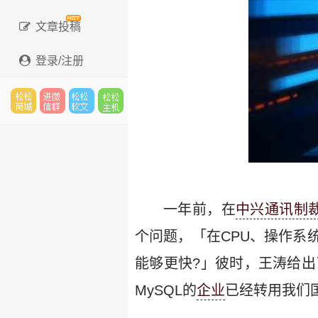
文章投稿
登录/注册
松松
进微
松松
松松
云市
信群
软文
云主
一年前，在
中兴通讯制
个问题，「在CPU、操作系
能够更快?」彼时，王涛给出
场
机
MySQL的
企业
已经转用我们