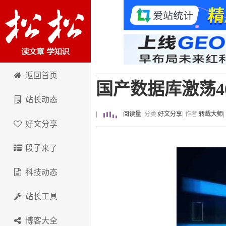
卢松松博客
返回首页
国产数据库激荡4
站长动态
|
阅读量
| 分类:
好文分享
| 作者:
转载大师
好文分享
段子来了
科技动态
站长工具
博客大全