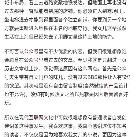
城市布局，看上去道路宽敞地铁发达，但地面上再也没有
过去那种一瞥就能看到底的店铺。你必须进入到商场l里，
坐电梯进去才能到得里面各个独立商铺。你要到另一个地
方就要重新进入地铁在未名的地底穿行。我女儿这辈虽然
生活在上海但已经失去了用脚丈量这片土地的能力。
不可否认
公众号
里有不少优质的内容，但我们很难想象谁
会愿意在公众号里看过去的文章。至少我就是只翻过一页
历史文章就止步。我觉得这原因有这么两点。首先是公众
号天生带有自立门户的味儿，没有过去BBS那种让人有“逛”
的欲望。其次就是没有自由留言制度(当然微信的
产品
设计
也不允许)。须知有时候热文之所以热就是因为后面留言好
玩。
所以在现代
互联网
文化中可能很难想象有普通读者自发创
建词条这种事发生。我喜欢这事，我真心感谢这位不知名
的读者，不仅仅是因为她喜欢我女儿的小说，更因为这事