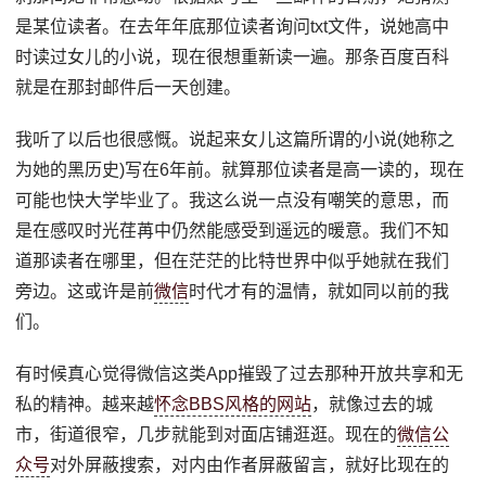
是某位读者。在去年年底那位读者询问txt文件，说她高中
时读过女儿的小说，现在很想重新读一遍。那条百度百科
就是在那封邮件后一天创建。
我听了以后也很感慨。说起来女儿这篇所谓的小说(她称之
为她的黑历史)写在6年前。就算那位读者是高一读的，现在
可能也快大学毕业了。我这么说一点没有嘲笑的意思，而
是在感叹时光荏苒中仍然能感受到遥远的暖意。我们不知
道那读者在哪里，但在茫茫的比特世界中似乎她就在我们
旁边。这或许是前
微信
时代才有的温情，就如同以前的我
们。
有时候真心觉得微信这类App摧毁了过去那种开放共享和无
私的精神。越来越
怀念BBS风格的网站
，就像过去的城
市，街道很窄，几步就能到对面店铺逛逛。现在的
微信公
众号
对外屏蔽搜索，对内由作者屏蔽留言，就好比现在的