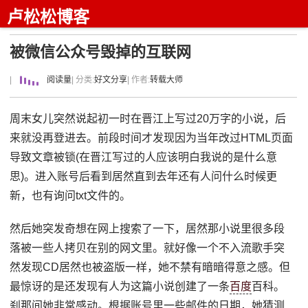
卢松松博客
被微信公众号毁掉的互联网
|
阅读量
| 分类:
好文分享
| 作者:
转载大师
周末女儿突然说起初一时在晋江上写过20万字的小说，后
来就没再登进去。前段时间才发现因为当年改过HTML页面
导致文章被锁(在晋江写过的人应该明白我说的是什么意
思)。进入账号后看到居然直到去年还有人问什么时候更
新，也有询问txt文件的。
然后她突发奇想在网上搜索了一下，居然那小说里很多段
落被一些人拷贝在别的网文里。就好像一个不入流歌手突
然发现CD居然也被盗版一样，她不禁有暗暗得意之感。但
最惊讶的是还发现有人为这篇小说创建了一条
百度
百科。
刹那间她非常感动。根据账号里一些邮件的日期，她猜测