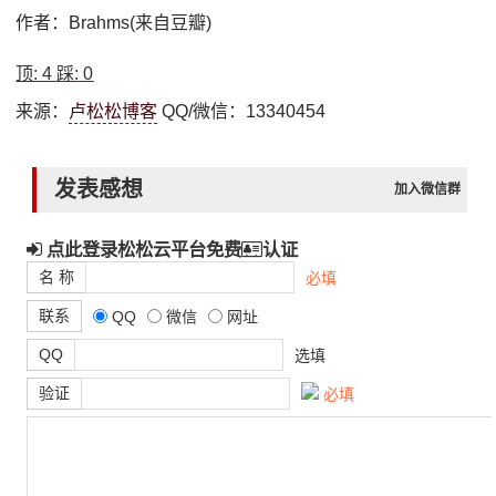
作者：Brahms(来自豆瓣)
顶:
4
踩:
0
来源：
卢松松博客
QQ/微信：13340454
发表感想
加入微信群
点此登录松松云平台免费
认证
名 称
必填
联系
QQ
微信
网址
QQ
选填
验证
必填