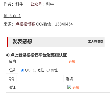
作者：科牛
公众号
：科牛
顶:
5
踩:
1
来源：
卢松松博客
QQ/微信：13340454
发表感想
加入微信群
点此登录松松云平台免费
认证
名 称
必填
联系
QQ
微信
网址
QQ
选填
验证
必填