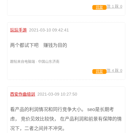
顶:
1
踩:
0
回复
玩玩手游
2021-03-10 09:42:41
两个都试下吧 赚钱为目的
跟帖来自电脑端 · 中国山东济南
顶:
4
踩:
0
回复
西安作曲培训
2021-03-09 10:27:50
看产品的利润情况和同行竞争大小。 seo是长期考
虑， 竞价见效比较快， 在产品利润和前景有保障的情
况下，二者之间并不冲突。