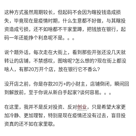
这种方式虽然周期较长，但起码不会因为瞎投钱造成损
失，毕竟现在是疫情时期，什么生意都不好做，与其瞎投
资造成亏损，还不如啥都不干家里蹲，把钱放在银行，起
码一年还能挣个利息呢不是。。。
说个题外话，每次走在大街上，看到那些开张还没几天就
转让的店铺，不禁感叹，图啥呢?怎么想的?现在街上都没
啥人，有那20万开个店，放在银行它不香么?
没开店之前，你是存款20万+的小财主，店铺倒闭，瞬间回
到解放前，至于你说从新白手起家?谈何容易。。。
在这里，我并不是反对投资、反对
创业
，只是希望大家更
加冷静、更加理智，特别是现在疫情还没有过去，盲目投
资真的还不如在家里歇。