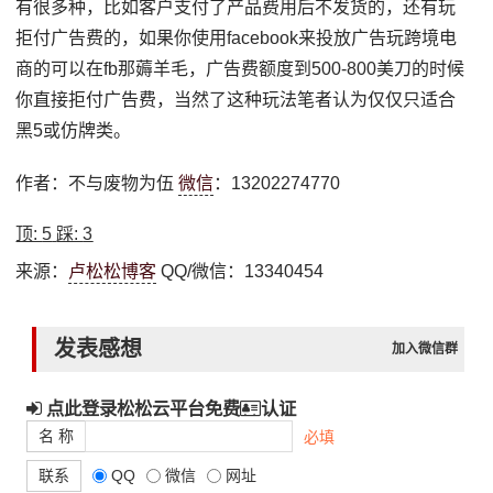
有很多种，比如客户支付了产品费用后不发货的，还有玩
拒付广告费的，如果你使用facebook来投放广告玩跨境电
商的可以在fb那薅羊毛，广告费额度到500-800美刀的时候
你直接拒付广告费，当然了这种玩法笔者认为仅仅只适合
黑5或仿牌类。
作者：不与废物为伍
微信
：13202274770
顶:
5
踩:
3
来源：
卢松松博客
QQ/微信：13340454
发表感想
加入微信群
点此登录松松云平台免费
认证
名 称
必填
联系
QQ
微信
网址