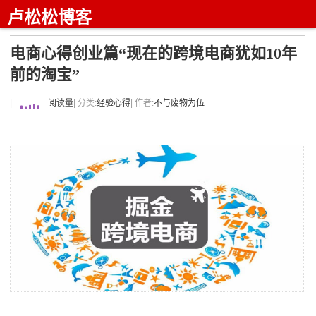
卢松松博客
电商心得创业篇“现在的跨境电商犹如10年
前的淘宝”
|
阅读量
| 分类:
经验心得
| 作者:
不与废物为伍