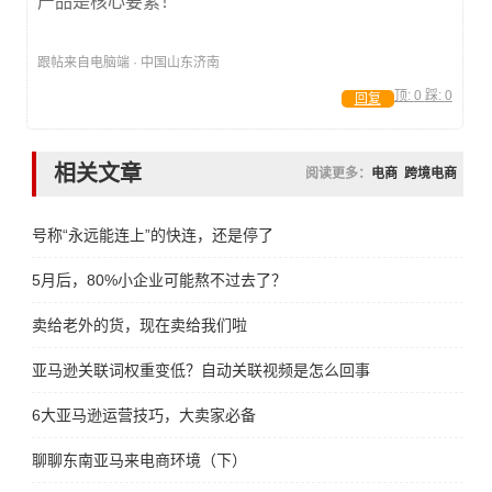
产品是核心要素！
跟帖来自电脑端 · 中国山东济南
顶:
0
踩:
0
回复
相关文章
阅读更多：
电商
跨境电商
号称“永远能连上”的快连，还是停了
5月后，80%小企业可能熬不过去了？
卖给老外的货，现在卖给我们啦
亚马逊关联词权重变低？自动关联视频是怎么回事
6大亚马逊运营技巧，大卖家必备
聊聊东南亚马来电商环境（下）