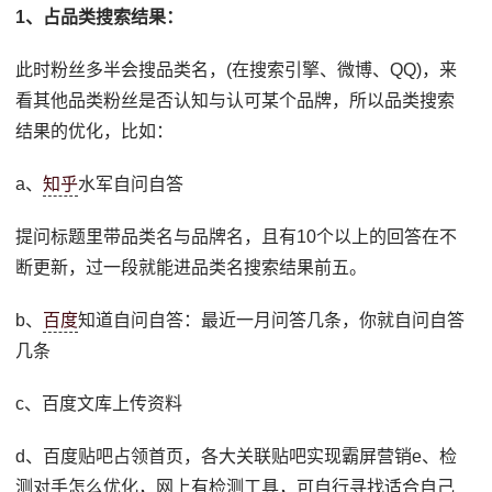
1、占品类搜索结果：
此时粉丝多半会搜品类名，(在搜索引擎、微博、QQ)，来
看其他品类粉丝是否认知与认可某个品牌，所以品类搜索
结果的优化，比如：
a、
知乎
水军自问自答
提问标题里带品类名与品牌名，且有10个以上的回答在不
断更新，过一段就能进品类名搜索结果前五。
b、
百度
知道自问自答：最近一月问答几条，你就自问自答
几条
c、百度文库上传资料
d、百度贴吧占领首页，各大关联贴吧实现霸屏营销e、检
测对手怎么优化，网上有检测工具，可自行寻找适合自己