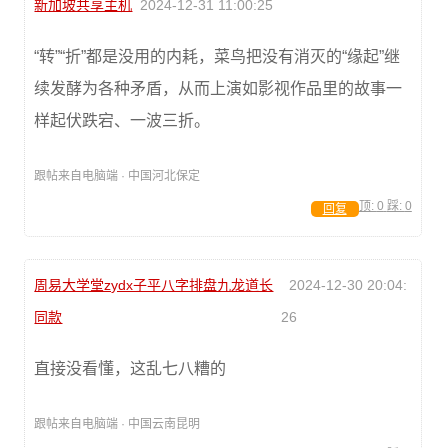
新加坡共享主机
2024-12-31 11:00:25
“转”“折”都是没用的内耗，菜鸟把没有消灭的“缘起”继
续发酵为各种矛盾，从而上演如影视作品里的故事一
样起伏跌宕、一波三折。
跟帖来自电脑端 · 中国河北保定
顶:
0
踩:
0
回复
周易大学堂zydx子平八字排盘九龙道长
2024-12-30 20:04:
同款
26
直接没看懂，这乱七八糟的
跟帖来自电脑端 · 中国云南昆明