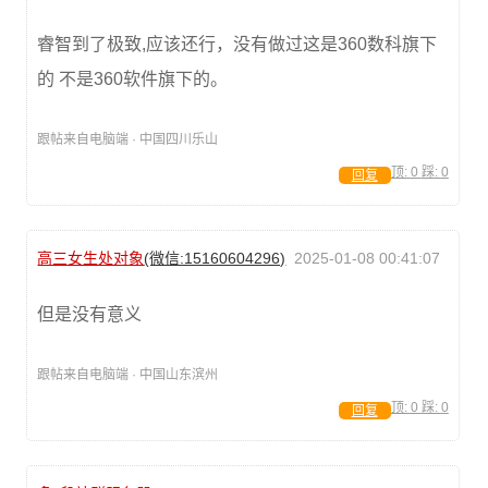
睿智到了极致,应该还行，没有做过这是360数科旗下
的 不是360软件旗下的。
跟帖来自电脑端 · 中国四川乐山
顶:
0
踩:
0
回复
高三女生处对象
(微信:15160604296)
2025-01-08 00:41:07
但是没有意义
跟帖来自电脑端 · 中国山东滨州
顶:
0
踩:
0
回复