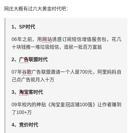
网庄大概有过六大黄金时代吧：
1、SP时代
06年之前，用
网站
诱惑订阅短信增值服务包，花几
十块钱推一堆垃圾短信，造就一批百万富翁
2、
广告
联盟时代
07年
谷歌
广告联盟邀请一个人是700元，阿里妈妈自
己点广告就月入十万
3、
淘宝
客时代
09年校内的神贴《淘宝皇冠店铺100强》让作者赚到
了100+万
4、竞价时代