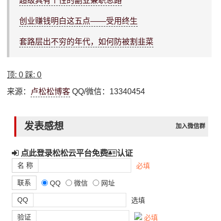
超级具有个性的副业兼职思路
创业赚钱明白这五点——受用终生
套路层出不穷的年代，如何防被割韭菜
顶:
0
踩:
0
来源：
卢松松博客
QQ/微信：13340454
发表感想
加入微信群
点此登录松松云平台免费
认证
名 称
必填
联系
QQ
微信
网址
QQ
选填
验证
必填