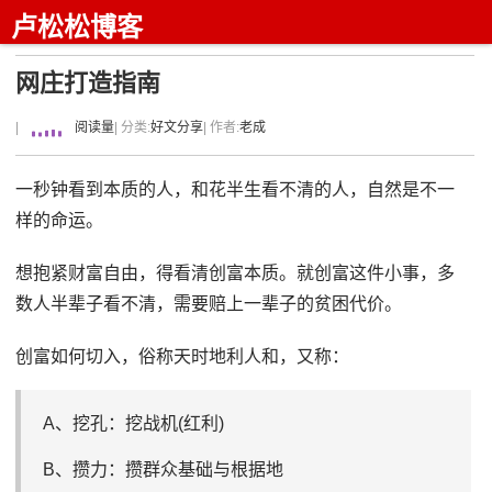
卢松松博客
网庄打造指南
|
阅读量
| 分类:
好文分享
| 作者:
老成
一秒钟看到本质的人，和花半生看不清的人，自然是不一
样的命运。
想抱紧财富自由，得看清创富本质。就创富这件小事，多
数人半辈子看不清，需要赔上一辈子的贫困代价。
创富如何切入，俗称天时地利人和，又称：
A、挖孔：挖战机(红利)
B、攒力：攒群众基础与根据地