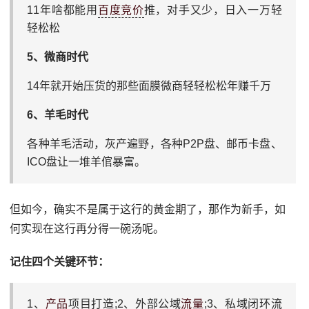
11年啥都能用
百度竞价
推，对手又少，日入一万轻
轻松松
5、微商时代
14年就开始压货的那些面膜微商轻轻松松年赚千万
6、羊毛时代
各种羊毛活动，灰产遍野，各种P2P盘、邮币卡盘、
ICO盘让一堆羊倌暴富。
但如今，确实不是属于这行的黄金期了，那作为新手，如
何实现在这行再分得一碗汤呢。
记住四个关键环节：
1、
产品
项目打造;2、外部公域
流量
;3、私域闭环流