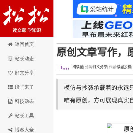
卢松松博客
返回首页
原创文章写作，
站长动态
|
阅读量
| 分类:
好文分享
| 作者:
读者投稿
好文分享
段子来了
模仿与抄袭承载着的永远
唯有原创，方可展现真实自
科技动态
站长工具
博客大全