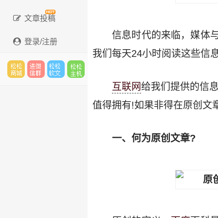
文章投稿
信息时代的来临，媒体
登录/注册
我们每天24小时阅读这些信
松松
进微
松松
松松
互联网
给我们提供的信息
值得拥有!如果非得在原创文
云市
信群
软文
云主
一、何为原创文章?
场
机