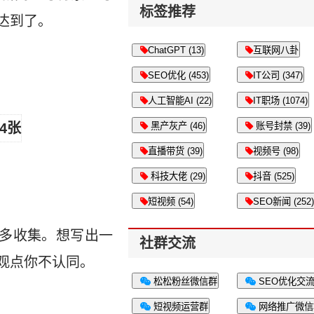
标签推荐
达到了。
ChatGPT (13)
互联网八卦
SEO优化 (453)
IT公司 (347)
人工智能AI (22)
IT职场 (1074)
黑产灰产 (46)
账号封禁 (39)
直播带货 (39)
视频号 (98)
科技大佬 (29)
抖音 (525)
短视频 (54)
SEO新闻 (252)
多收集。想写出一
社群交流
观点你不认同。
松松粉丝微信群
SEO优化交
短视频运营群
网络推广微信