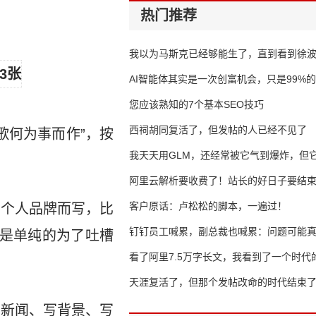
热门推荐
我以为马斯克已经够能生了，直到看到徐
AI智能体其实是一次创富机会，只是99%
错过了
您应该熟知的7个基本SEO技巧
西祠胡同复活了，但发帖的人已经不见了
歌何为事而作”，按
我天天用GLM，还经常被它气到爆炸，但它
16万亿
阿里云解析要收费了！站长的好日子要结
客户原话：卢松松的脚本，一遍过！
了个人品牌而写，比
钉钉员工喊累，副总裁也喊累：问题可能
只是单纯的为了吐槽
了
看了阿里7.5万字长文，我看到了一个时代
天涯复活了，但那个发帖改命的时代结束
写新闻、写背景、写