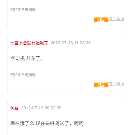
跟帖来自电脑端
顶:
0
踩:
0
回复
一言不合就开始飙车
2016-07-13 11:08:28
老司机 开车了。
跟帖来自电脑端
顶:
0
踩:
0
回复
访客
2016-07-13 09:32:39
现在饿了么 现在是蜂鸟送了，呵呵