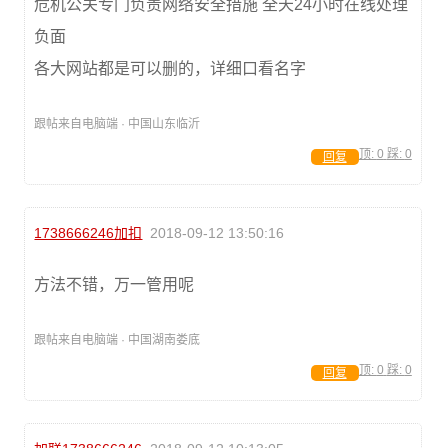
危机公关专门负责网络安全措施 全天24小时在线处理
负面
各大网站都是可以删的，详细口看名字
跟帖来自电脑端 · 中国山东临沂
顶:
0
踩:
0
回复
1738666246加扣
2018-09-12 13:50:16
方法不错，万一管用呢
跟帖来自电脑端 · 中国湖南娄底
顶:
0
踩:
0
回复