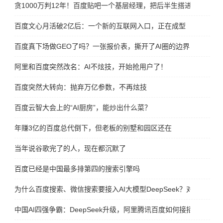
贪1000万判12年！百度贴吧一个基层经理，把后半生搭进去了
百度文心月活破2亿后：一个新的互联网入口，正在成型
百度真下场做GEO了吗？一张报价表，撕开了AI圈的边界
阿里和百度突然改名：AI不炫技，开始抢用户了！
百度突然大转向：抛弃万亿参数，不再炫技
百度云智大会上的“AI厨房”，能炒出什么菜？
年赚3亿的百度总代倒下，但老板的别墅和园区还在
当年说谷歌完了的人，现在都沉默了
百度已经是中国最多排第四的搜索引擎吗
为什么百度搜索、微信搜索要接入AI大模型DeepSeek？对谁更有好
中国AI四强争霸：DeepSeek升级，阿里腾讯百度如何接招？