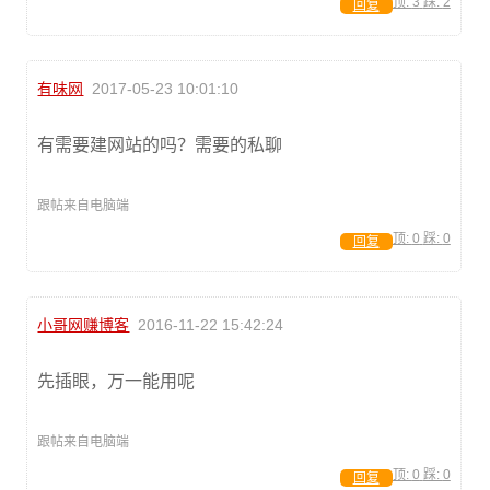
顶:
3
踩:
2
回复
有味网
2017-05-23 10:01:10
有需要建网站的吗？需要的私聊
跟帖来自电脑端
顶:
0
踩:
0
回复
小哥网赚博客
2016-11-22 15:42:24
先插眼，万一能用呢
跟帖来自电脑端
顶:
0
踩:
0
回复