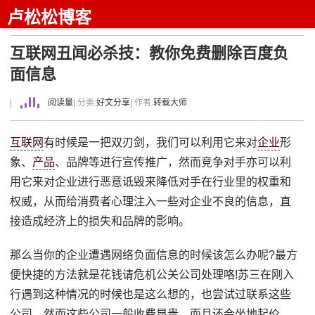
卢松松博客
互联网丑闻必杀技：教你免费删除百度负
面信息
|
阅读量
| 分类:
好文分享
| 作者:
转载大师
互联网
有时候是一把双刃剑，我们可以利用它来对
企业
形
象、
产品
、品牌等进行宣传推广，然而竞争对手亦可以利
用它来对企业进行恶意诋毁来降低对手在行业里的权重和
权威，从而给消费者心理注入一些对企业不良的信息，直
接造成经济上的损失和品牌的影响。
那么当你的企业遭遇网络负面信息的时候该怎么办呢?最方
便快捷的方法就是花钱请危机公关公司处理咯!苏三在刚入
行遇到这种情况的时候也是这么想的，也尝试过联系这些
公司，然而这些公司一般收费昂贵，而且还会坐地起价。