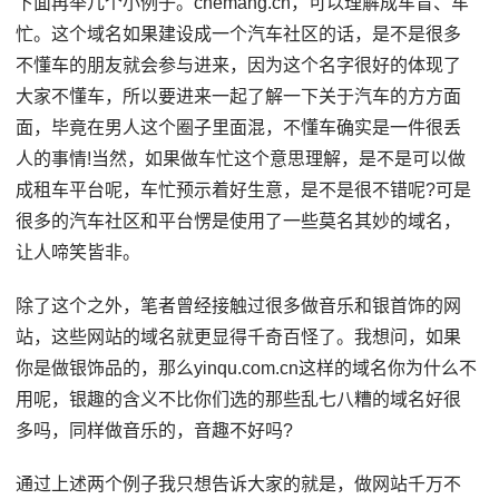
下面再举几个小例子。chemang.cn，可以理解成车盲、车
忙。这个域名如果建设成一个汽车社区的话，是不是很多
不懂车的朋友就会参与进来，因为这个名字很好的体现了
大家不懂车，所以要进来一起了解一下关于汽车的方方面
面，毕竟在男人这个圈子里面混，不懂车确实是一件很丢
人的事情!当然，如果做车忙这个意思理解，是不是可以做
成租车平台呢，车忙预示着好生意，是不是很不错呢?可是
很多的汽车社区和平台愣是使用了一些莫名其妙的域名，
让人啼笑皆非。
除了这个之外，笔者曾经接触过很多做音乐和银首饰的网
站，这些网站的域名就更显得千奇百怪了。我想问，如果
你是做银饰品的，那么yinqu.com.cn这样的域名你为什么不
用呢，银趣的含义不比你们选的那些乱七八糟的域名好很
多吗，同样做音乐的，音趣不好吗?
通过上述两个例子我只想告诉大家的就是，做网站千万不