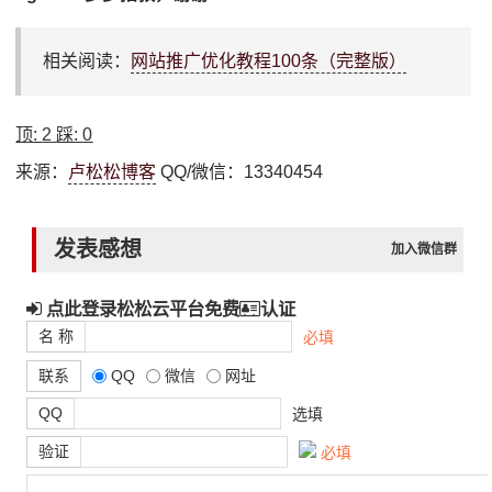
相关阅读：
网站推广优化教程100条（完整版）
顶:
2
踩:
0
来源：
卢松松博客
QQ/微信：13340454
发表感想
加入微信群
点此登录松松云平台免费
认证
名 称
必填
联系
QQ
微信
网址
QQ
选填
验证
必填