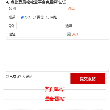
点此登录松松云平台免费
认证
名 称
必填
联系
QQ
微信
网址
QQ
选填
验证
必填
57
◎已有
人跟帖
热门跟帖
最新跟帖