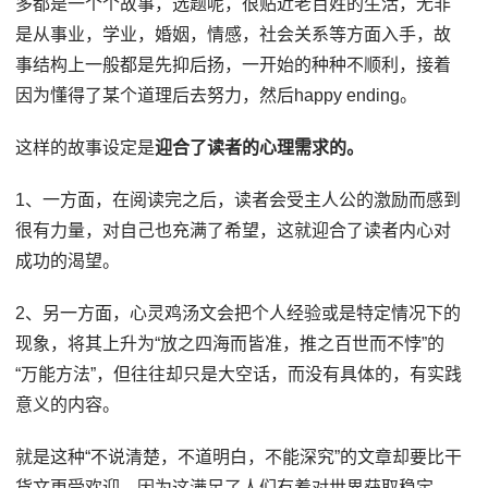
多都是一个个故事，选题呢，很贴近老百姓的生活，无非
是从事业，学业，婚姻，情感，社会关系等方面入手，故
事结构上一般都是先抑后扬，一开始的种种不顺利，接着
因为懂得了某个道理后去努力，然后happy ending。
这样的故事设定是
迎合了读者的心理需求的。
1、一方面，在阅读完之后，读者会受主人公的激励而感到
很有力量，对自己也充满了希望，这就迎合了读者内心对
成功的渴望。
2、另一方面，心灵鸡汤文会把个人经验或是特定情况下的
现象，将其上升为“放之四海而皆准，推之百世而不悖”的
“万能方法”，但往往却只是大空话，而没有具体的，有实践
意义的内容。
就是这种“不说清楚，不道明白，不能深究”的文章却要比干
货文更受欢迎，因为这满足了人们有着对世界获取稳定，