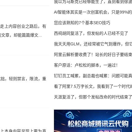
我以为马斯克已经够能生了，直到看到徐
AI智能体其实是一次创富机会，只是99%
错过了
您应该熟知的7个基本SEO技巧
正走上内容创业之路后，有
西祠胡同复活了，但发帖的人已经不见了
章，却能篇篇爆文...
我天天用GLM，还经常被它气到爆炸，但它
16万亿
阿里云解析要收费了！站长的好日子要结
客户原话：卢松松的脚本，一遍过！
钉钉员工喊累，副总裁也喊累：问题可能
成拙，轻则禁言，限流，重
了
看了阿里7.5万字长文，我看到了一个时代
天涯复活了，但那个发帖改命的时代结束
加上本身内容呈现上更为直