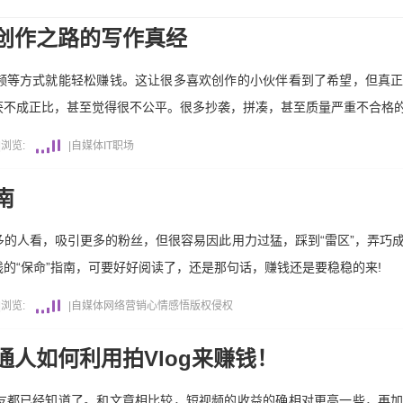
创作之路的写作真经
频等方式就能轻松赚钱。这让很多喜欢创作的小伙伴看到了希望，但真
不成正比，甚至觉得很不公平。很多抄袭，拼凑，甚至质量严重不合格的文
|
浏览:
|
自媒体
IT职场
南
的人看，吸引更多的粉丝，但很容易因此用力过猛，踩到“雷区”，弄巧
的“保命”指南，可要好好阅读了，还是那句话，赚钱还是要稳稳的来!
|
浏览:
|
自媒体
网络营销
心情感悟
版权侵权
人如何利用拍Vlog来赚钱！
友都已经知道了。和文章相比较，短视频的收益的确相对更高一些，再