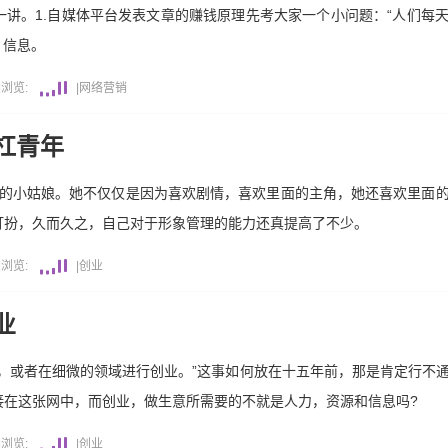
讲。1.自媒体平台发表文章的赚钱原理先考大家一个小问题：“人们每
：信息。
|
浏览:
|
网络营销
杠青年
剧的小姑娘。她不仅仅是因为喜欢剧情，喜欢里面的主角，她还喜欢里面
打扮，久而久之，自己对于形象管理的能力还真提高了不少。
|
浏览:
|
创业
业
，或者在细微的领域进行创业。”这事如何放在十五年前，那是肯定行不
接在这张网中，而创业，做生意所需要的不就是人力，资源和信息吗?
|
浏览:
|
创业