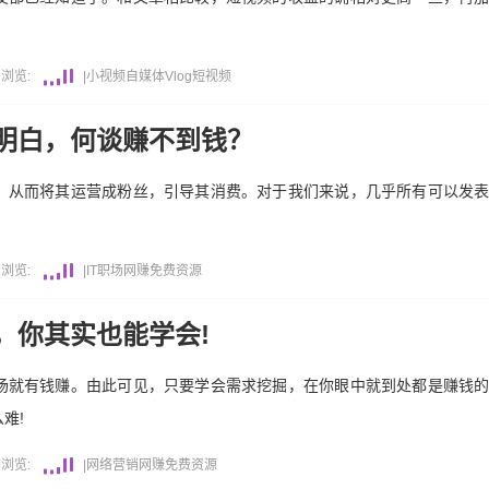
|
浏览:
|
小视频
自媒体
Vlog
短视频
明白，何谈赚不到钱？
，从而将其运营成粉丝，引导其消费。对于我们来说，几乎所有可以发
|
浏览:
|
IT职场
网赚
免费资源
，你其实也能学会!
场就有钱赚。由此可见，只要学会需求挖掘，在你眼中就到处都是赚钱
难!
|
浏览:
|
网络营销
网赚
免费资源