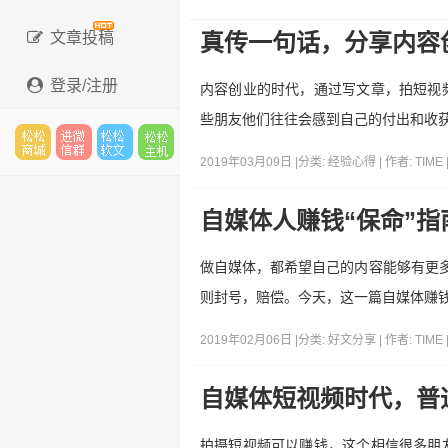
文章投稿
真传一句话，分享内容
登录/注册
内容创业的时代，通过写文章，拍短视
些朋友他们往往会感到自己的付出和收获
2019年03月09日 |
分类:
经验心得
| 作者:
TIME
松松
进微
松松
松松
自媒体人赚钱“保命”指
做自媒体，都希望自己的内容能够有更多
云市
信群
软文
云主
则封号，赔偿。今天，这一篇自媒体赚钱
2019年02月06日 |
分类:
好文分享
| 作者:
TIME
场
机
自媒体短视频时代，普通
拍摄短视频可以赚钱，这个相信很多朋