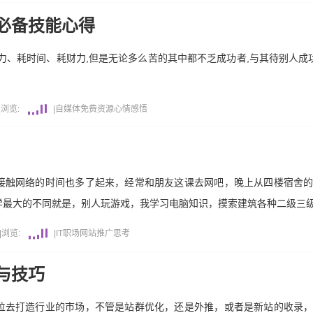
必备技能心得
力、耗时间、耗财力,但是无论多么苦的其中都不乏成功者,与其待别人成功
|
浏览:
|
自媒体
免费资源
心情感悟
接触网络的时间也多了起来，经常和朋友这课去网吧，晚上从四楼宿舍
学最大的不同就是，别人玩游戏，我学习电脑知识，摸索建筑各种二级三
|
浏览:
|
IT职场
网站推广
思考
与技巧
位去打造行业的市场，不管是站群优化，还是外推，或者是新站的收录