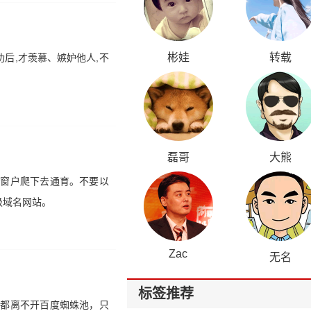
彬娃
转载
后,才羡慕、嫉妒他人,不
磊哥
大熊
的窗户爬下去通育。不要以
级域名网站。
Zac
无名
标签推荐
，都离不开百度蜘蛛池，只