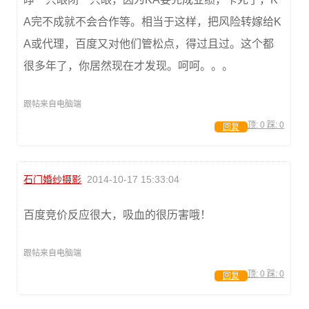
A完不成就不会合作等。相当于这样，把风险转嫁给K
A或代理，百度又对他们管松点，得过且过。这个都
很多年了，你居然现在才发现。呵呵。。。
跟帖来自电脑端
顶:
0
踩:
0
回复
石门婚纱摄影
2014-10-17 15:33:04
百度竞价反应很大，吸血的很历害哦！
跟帖来自电脑端
顶:
0
踩:
0
回复