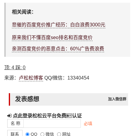
相关阅读：
悲催的百度竞价推广经历：白白浪费3000元
原来我们不懂百度seo排名和百度竞价
亲测百度竞价的恶意点击：60%广告费浪费
顶:
4
踩:
0
来源：
卢松松博客
QQ/微信：13340454
发表感想
加入微信群
点此登录松松云平台免费
认证
名 称
必填
联系
QQ
微信
网址