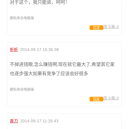
对于这个，我只能说，呵呵！
跟帖来自电脑端
顶:
0
踩:
0
回复
折折
2014-09-17 16:36:38
不掉进钱眼,怎么赚钱啊,现在就它最大了,希望其它家
也逐步强大如果有竞争了应该会好很多
跟帖来自电脑端
顶:
0
踩:
0
回复
青刀
2014-09-17 11:26:43