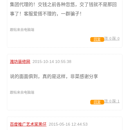
集团代理的！交钱之前各种忽悠，交了钱就不是那回
事了！客服爱搭不理的，一群骗子！
跟帖来自电脑端
顶:
0
踩:
0
回复
潍坊装修网
2015-10-14 10:55:38
说的面面俱到，真的是这样，非菜感谢分享
跟帖来自电脑端
顶:
0
踩:
1
回复
百度推广艺术家黑仔
2015-05-16 12:44:53