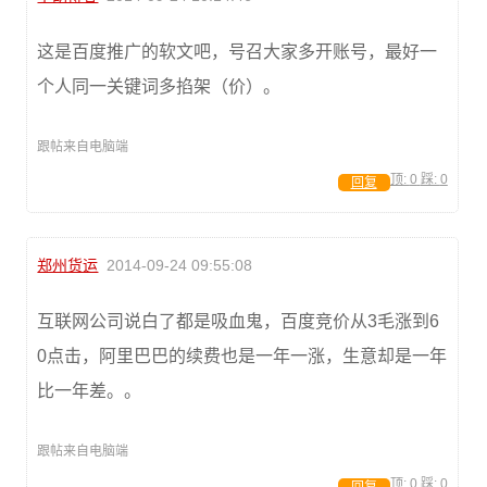
这是百度推广的软文吧，号召大家多开账号，最好一
个人同一关键词多掐架（价）。
跟帖来自电脑端
顶:
0
踩:
0
回复
郑州货运
2014-09-24 09:55:08
互联网公司说白了都是吸血鬼，百度竞价从3毛涨到6
0点击，阿里巴巴的续费也是一年一涨，生意却是一年
比一年差。。
跟帖来自电脑端
顶:
0
踩:
0