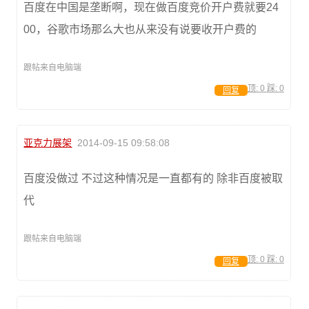
百度在中国是垄断啊，现在做百度竞价开户费就要24
00，谷歌市场那么大也从来没有说要收开户费的
跟帖来自电脑端
顶:
0
踩:
0
回复
亚克力展架
2014-09-15 09:58:08
百度没做过 不过这种情况是一直都有的 除非百度被取
代
跟帖来自电脑端
顶:
0
踩:
0
回复