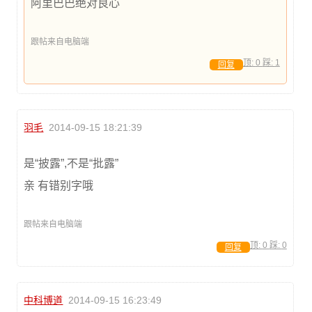
阿里巴巴绝对良心
跟帖来自电脑端
顶:
0
踩:
1
回复
羽毛
2014-09-15 18:21:39
是“披露”,不是“批露”
亲 有错别字哦
跟帖来自电脑端
顶:
0
踩:
0
回复
中科博道
2014-09-15 16:23:49