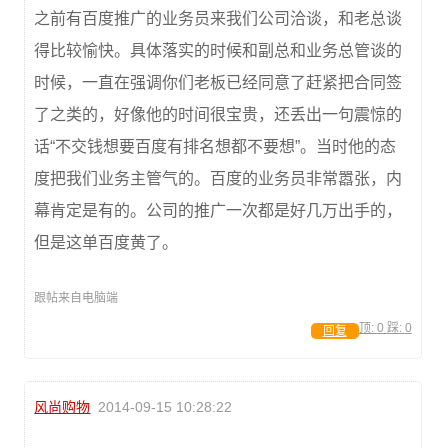
之前有百度推广的业务员来我们公司洽谈，和老总谈
得比较愉快。具体落实的时候和副总和业务总管谈的
时候，一直在强调你们老板已经同意了赶紧把合同签
了之类的，好像他的时间很宝贵，还丢出一句震惊的
话“不交钱想要百度有排名想都不要想”。当时他的态
度把我们业务主管气的。百度的业务员非常嚣张，内
幕肯定是有的。公司的推广一次都是好几万出手的，
但是这单百度黄了。
跟帖来自电脑端
顶:
0
踩:
0
回复
风尚购物
2014-09-15 10:28:22