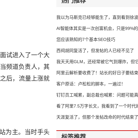
热门推荐
我以为马斯克已经够能生了，直到看到徐
AI智能体其实是一次创富机会，只是99%
错过了
您应该熟知的7个基本SEO技巧
西祠胡同复活了，但发帖的人已经不见了
面试进入了一个大
我天天用GLM，还经常被它气到爆炸，但它
道当频道负责人，其
16万亿
阿里云解析要收费了！站长的好日子要结
年之后，流量上涨就
客户原话：卢松松的脚本，一遍过！
钉钉员工喊累，副总裁也喊累：问题可能
了
看了阿里7.5万字长文，我看到了一个时代
天涯复活了，但那个发帖改命的时代结束
站为主。当时手头
标签推荐