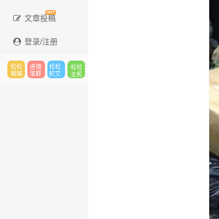
文章投稿
登录/注册
松松
进微
松松
松松
云市
信群
软文
云主
场
机