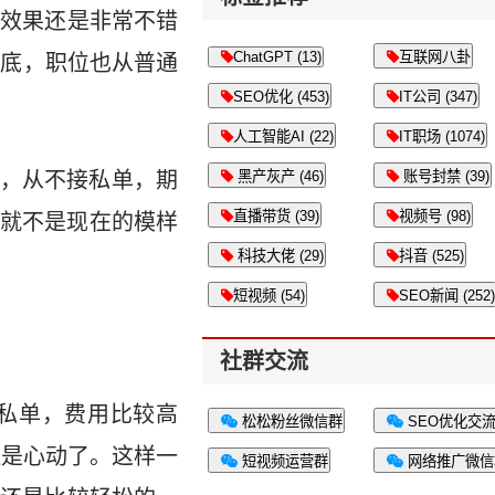
歌效果还是非常不错
ChatGPT (13)
互联网八卦
年底，职位也从普通
SEO优化 (453)
IT公司 (347)
人工智能AI (22)
IT职场 (1074)
，从不接私单，期
黑产灰产 (46)
账号封禁 (39)
直播带货 (39)
视频号 (98)
就不是现在的模样
科技大佬 (29)
抖音 (525)
短视频 (54)
SEO新闻 (252)
社群交流
私单，费用比较高
松松粉丝微信群
SEO优化交
还是心动了。这样一
短视频运营群
网络推广微信