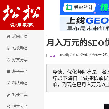
卢松松博客
返回首页
月入万元的SE
站长动态
|
阅读量
| 分类:
站长故事
| 作者:
读者投稿
好文分享
段子来了
导读：优化师阿亮是一名具
辞职下海自己做接私单优
科技动态
单，到现在已月入万元以
站长工具
博客大全