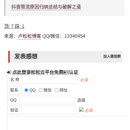
抖音限流原因归纳总结与破解之道
顶:
7
踩:
1
来源：
卢松松博客
QQ/微信：13340454
发表感想
加入微信群
点此登录松松云平台免费
认证
名 称
必填
联系
QQ
微信
网址
QQ
选填
验证
必填