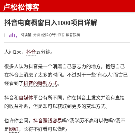
卢松松博客
抖音电商橱窗日入1000项目详解
|
阅读量
| 分类:
经验心得
| 作者:
读者投稿
人间1天，
抖音
五分钟。
很多人认为抖音是一个消磨自己意志力的地方，抱怨自己
在抖音上消磨了太多的时间。不过对于一些“有心人”而言已
经看到了
抖音的赚钱方式
。
抖音和
自媒体
平台有所不同，你在抖音上发文并没有直接
的收益补贴，但是却可以获取到更多的变现方式。
也许你会问，
抖音赚钱容易
吗?我学历不高可以做吗?我不
是
网红
，长得不好看可以做吗