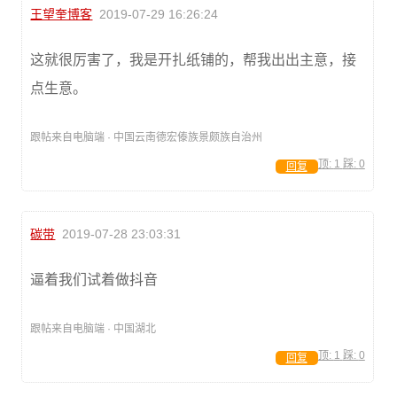
王望奎博客
2019-07-29 16:26:24
这就很厉害了，我是开扎纸铺的，帮我出出主意，接
点生意。
跟帖来自电脑端 · 中国云南德宏傣族景颇族自治州
顶:
1
踩:
0
回复
碳带
2019-07-28 23:03:31
逼着我们试着做抖音
跟帖来自电脑端 · 中国湖北
顶:
1
踩:
0
回复