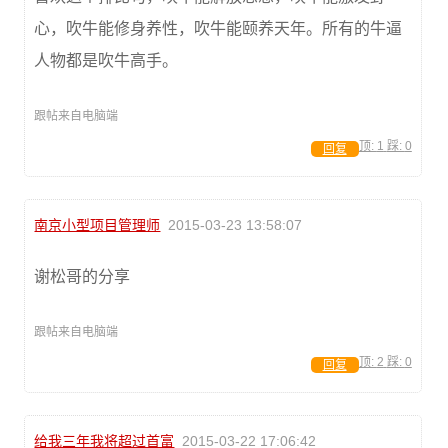
心，吹牛能修身养性，吹牛能颐养天年。所有的牛逼
人物都是吹牛高手。
跟帖来自电脑端
顶:
1
踩:
0
回复
南京小型项目管理师
2015-03-23 13:58:07
谢松哥的分享
跟帖来自电脑端
顶:
2
踩:
0
回复
给我三年我将超过首富
2015-03-22 17:06:42