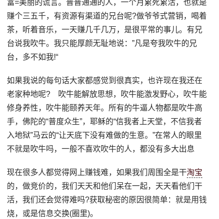
富=美丽的谎言。普普通通的人，一个月累死累活，也就是
赚个三五千，有资源有渠道的兄台呢?做爷爷式营销，喝着
茶，听着音乐，一天赚几千几万，是很平常的事儿。有兄
台说我吹牛。我只能厚颜无耻地说：”凡是夸我吹牛的兄
台，多不如我!“
如果我说的每句话大家都感觉到很真实，也许现在我还在
老家种地呢? 吹牛能解放思想，吹牛能激发野心，吹牛能
修身养性，吹牛能颐养天年。所有的牛逼人物都是吹牛高
手，佛陀的“普度众生”，耶稣的“信我者上天堂，不信我者
入地狱”马云的“让天底下没有难做的生意。”在常人的眼里
不就是吹牛吗，一般不喜欢吹牛的人，都没有多大出息
现在很多人都觉得网上赚钱难，如果我们周围全是干
淘宝
的，做竞价的，我们天天和他们呆在一起，天天看他们干
活，我们还会觉得难吗?获取秘密的原因很简单：就是用钱
烧，或是信息交换(圈里)。