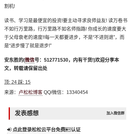
割机!
读书、学习是最便宜的投资!要主动寻求良师益友! 读万卷书
不如行万里路，行万里路不如名师指路! 你成长的速度要大
于父母衰老的速度!!每一天都要进步，不是“不进则退”，而
是“进步慢了就是退步!”
安东胜的(
微信
号：512771530，内有干货!)欢迎分享本
文，转载请保留出处
顶:
24
踩:
15
来源：
卢松松博客
QQ/微信：13340454
发表感想
加入微信群
点此登录松松云平台免费
认证