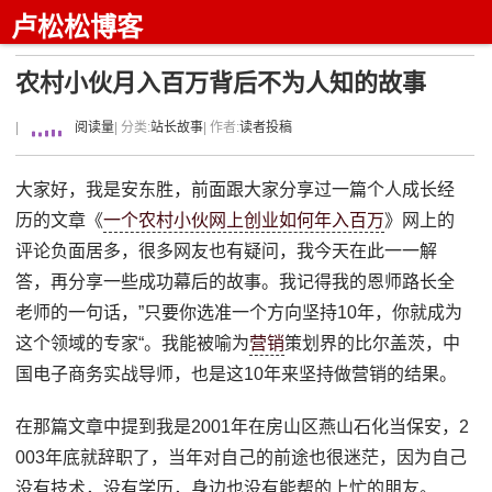
卢松松博客
农村小伙月入百万背后不为人知的故事
|
阅读量
| 分类:
站长故事
| 作者:
读者投稿
大家好，我是安东胜，前面跟大家分享过一篇个人成长经
历的文章《
一个农村小伙网上创业如何年入百万
》网上的
评论负面居多，很多网友也有疑问，我今天在此一一解
答，再分享一些成功幕后的故事。我记得我的恩师路长全
老师的一句话，”只要你选准一个方向坚持10年，你就成为
这个领域的专家“。我能被喻为
营销
策划界的比尔盖茨，中
国电子商务实战导师，也是这10年来坚持做营销的结果。
在那篇文章中提到我是2001年在房山区燕山石化当保安，2
003年底就辞职了，当年对自己的前途也很迷茫，因为自己
没有技术，没有学历，身边也没有能帮的上忙的朋友。