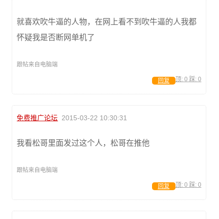
就喜欢吹牛逼的人物，在网上看不到吹牛逼的人我都
怀疑我是否断网单机了
跟帖来自电脑端
顶:
0
踩:
0
回复
免费推广论坛
2015-03-22 10:30:31
我看松哥里面发过这个人，松哥在推他
跟帖来自电脑端
顶:
0
踩:
0
回复