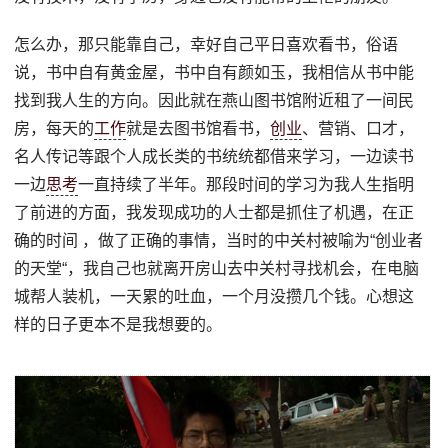
怎么办，那只能靠自己，幸好自己平日喜欢看书，俗语
说，书中自有黄金屋，书中自有颜如玉，我相信从书中能
找到我人生的方向。因此就在燕山图书馆附近租了一间民
房，每天的
工作
就是去图书馆看书，
创业
、营销、口才，
名人传记等跟个人成长类的书统统都借来学习，一边读书
一边
思考
一直持续了半年。那段时间的学习为我人生指明
了前进的方面，我发现成功的人士都是抓住了机遇，在正
确的时间 ，做了正确的事情，当时的中关村被喻为“创业者
的天堂“，我自己也就离开房山去中关村寻找机会，在电脑
城帮人装机，一天累的吐血，一个月没攒几个钱。心想这
样的日子更本不是我想要的。