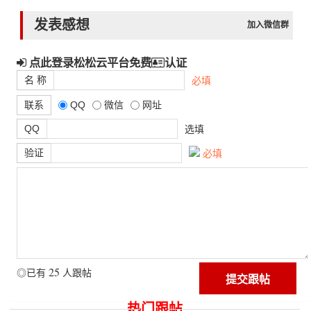
发表感想
加入微信群
点此登录松松云平台免费
认证
名 称
必填
联系
QQ
微信
网址
QQ
选填
验证
必填
25
◎已有
人跟帖
热门跟帖