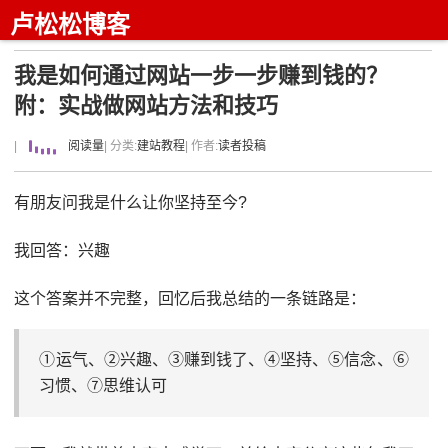
卢松松博客
我是如何通过网站一步一步赚到钱的？
附：实战做网站方法和技巧
|
阅读量
| 分类:
建站教程
| 作者:
读者投稿
有朋友问我是什么让你坚持至今?
我回答：兴趣
这个答案并不完整，回忆后我总结的一条链路是：
①运气、②兴趣、③赚到钱了、④坚持、⑤信念、⑥
习惯、⑦思维认可