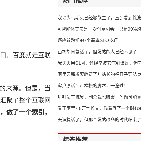
热门推荐
我以为马斯克已经够能生了，直到看到徐
AI智能体其实是一次创富机会，只是99%
错过了
您应该熟知的7个基本SEO技巧
西祠胡同复活了，但发帖的人已经不见了
口，百度就是互联
我天天用GLM，还经常被它气到爆炸，但它
16万亿
阿里云解析要收费了！站长的好日子要结
客户原话：卢松松的脚本，一遍过！
的来源。但是，当
钉钉员工喊累，副总裁也喊累：问题可能
汇聚了整个互联网
了
看了阿里7.5万字长文，我看到了一个时代
，做了一个索引，
天涯复活了，但那个发帖改命的时代结束
标签推荐