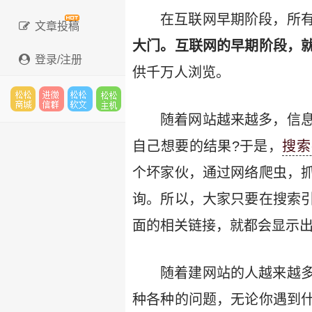
在互联网早期阶段，所
文章投稿
大门。互联网的早期阶段，
登录/注册
供千万人浏览。
随着网站越来越多，信
松松
进微
松松
松松
自己想要的结果?于是，
搜索
个坏家伙，通过网络爬虫，
云市
信群
软文
云主
询。所以，大家只要在搜索
面的相关链接，就都会显示
场
机
随着建网站的人越来越
种各种的问题，无论你遇到