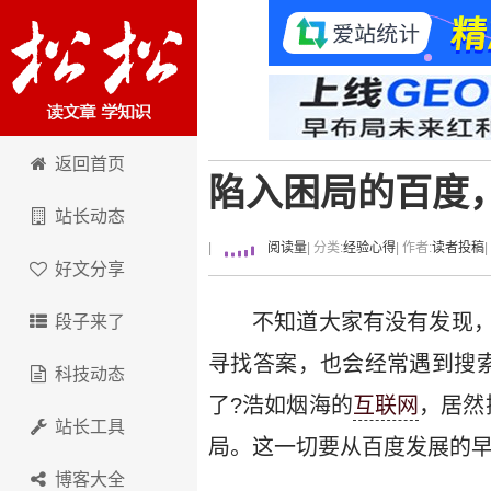
卢松松博客
返回首页
陷入困局的百度
站长动态
|
阅读量
| 分类:
经验心得
| 作者:
读者投稿
好文分享
不知道大家有没有发现
段子来了
寻找答案，也会经常遇到搜
科技动态
了?浩如烟海的
互联网
，居然
站长工具
局。这一切要从百度发展的
博客大全