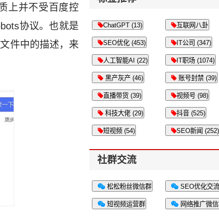
质上并不受百度控
ots协议。也就是
ChatGPT (13)
互联网八卦
文本文件中的描述，来
SEO优化 (453)
IT公司 (347)
人工智能AI (22)
IT职场 (1074)
黑产灰产 (46)
账号封禁 (39)
直播带货 (39)
视频号 (98)
科技大佬 (29)
抖音 (525)
短视频 (54)
SEO新闻 (252)
社群交流
松松粉丝微信群
SEO优化交
短视频运营群
网络推广微信