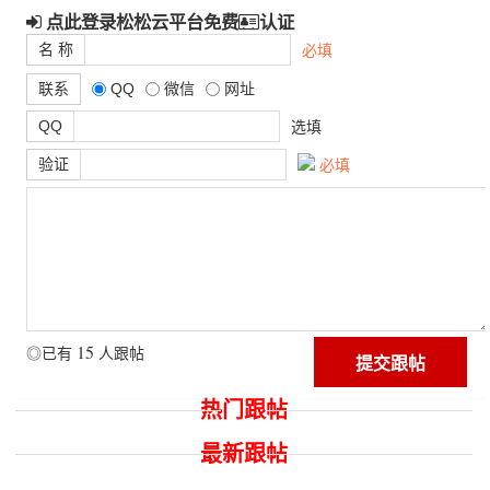
点此登录松松云平台免费
认证
名 称
必填
联系
QQ
微信
网址
QQ
选填
验证
必填
15
◎已有
人跟帖
热门跟帖
最新跟帖