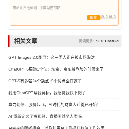
跟帖来自电脑端 · 中国湖南邵阳
顶:
0
踩:
0
回复
相关文章
阅读更多：
SEO
ChatGPT
GPT Images 2.0刷屏：这三类人正在被市场淘汰
ChatGPT 6周赚1个亿：淘宝、京东最危险的时候来了
GPT-5有多强?4个缺点+5个优点全在这了
我用ChatGPT帮我竞标，我感觉我快下岗了
算力翻倍、股价起飞，AI时代的财富大迁徙已开始！
AI 重新定义了短视频、直播间甚至人类吗
AI带来的赚钱机会，以及利用AI工具提升数倍工作效率