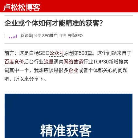
卢松松博客
企业或个体如何才能精准的获客？
|
阅读量
| 分类:
SEO推广
| 作者:
白杨SEO
前言：这是白杨SEO
公众号
原创第503篇。这个问题来自于
百度竞价
后台行业
流量
洞察
网络营销
行业TOP30新增搜索
词其中一个，我想应该是很多
企业
或者个体都关心的问题
吧，所以来分享下。