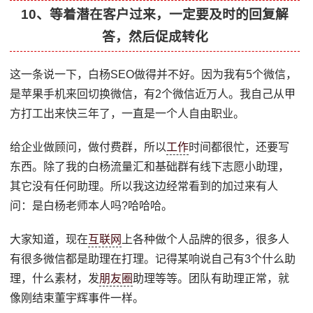
10、等着潜在客户过来，一定要及时的回复解
答，然后促成转化
这一条说一下，白杨SEO做得并不好。因为我有5个微信，
是苹果手机来回切换微信，有2个微信近万人。我自己从甲
方打工出来快三年了，一直是一个人自由职业。
给企业做顾问，做付费群，所以
工作
时间都很忙，还要写
东西。除了我的白杨流量汇和基础群有线下志愿小助理，
其它没有任何助理。所以我这边经常看到的加过来有人
问：是白杨老师本人吗?哈哈哈。
大家知道，现在
互联网
上各种做个人品牌的很多，很多人
有很多微信都是助理在打理。记得某响说自己有3个什么助
理，什么素材，发
朋友圈
助理等等。团队有助理正常，就
像刚结束董宇辉事件一样。