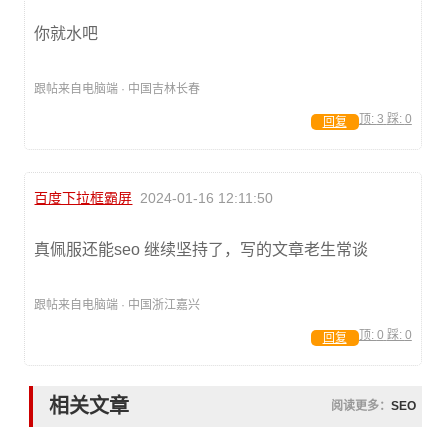
你就水吧
跟帖来自电脑端 · 中国吉林长春
顶:
3
踩:
0
回复
百度下拉框霸屏
2024-01-16 12:11:50
真佩服还能seo 继续坚持了，写的文章老生常谈
跟帖来自电脑端 · 中国浙江嘉兴
顶:
0
踩:
0
回复
相关文章
阅读更多：
SEO