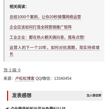
相关阅读：
总结1000个案例，让你20秒搞懂网络运营
企业应该如何打造全网营销推广矩阵
工业企业：都在热火朝天搞抖音，我有点慌!
运营人的下一个10年，如何对抗周期，现实持续增
长
顶:
2
踩:
0
来源：
卢松松博客
QQ/微信：13340454
发表感想
加入微信群
点此登录松松云平台免费
认证