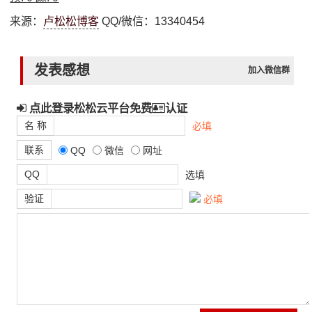
来源：
卢松松博客
QQ/微信：13340454
发表感想
加入微信群
点此登录松松云平台免费
认证
名 称
必填
联系
QQ
微信
网址
QQ
选填
验证
必填