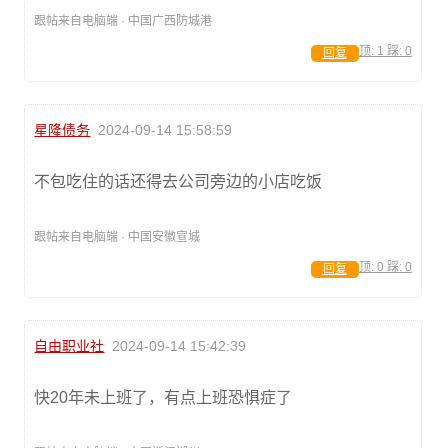
跟帖来自电脑端 · 中国广西防城港
顶:
1
踩:
0
回复
星隆债务
2024-09-14 15:58:59
不包吃住的话还得去公司旁边的小店吃饭
跟帖来自电脑端 · 中国安徽宣城
顶:
0
踩:
0
回复
自由职业社
2024-09-14 15:42:39
快20年未上班了，有点上班恐惧症了