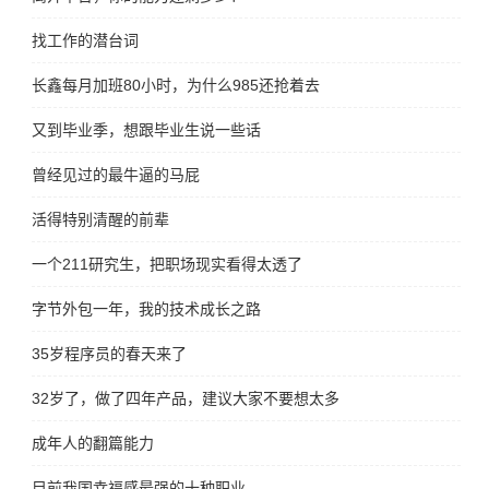
找工作的潜台词
长鑫每月加班80小时，为什么985还抢着去
又到毕业季，想跟毕业生说一些话
曾经见过的最牛逼的马屁
活得特别清醒的前辈
一个211研究生，把职场现实看得太透了
字节外包一年，我的技术成长之路
35岁程序员的春天来了
32岁了，做了四年产品，建议大家不要想太多
成年人的翻篇能力
目前我国幸福感最强的十种职业