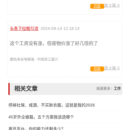
顶:
0
踩:
0
回复
头条下拉框引流
2024-09-14 12:18:14
这个工资没有涨，但是物价涨了好几倍的了
跟帖来自电脑端 · 中国浙江嘉兴
顶:
0
踩:
0
回复
相关文章
阅读更多：
工作
停掉社保、戒酒、不买新衣服，这就是我的2026
45岁外企被裁，五个方案我该选哪个
离开平台，你的能力还剩多少？