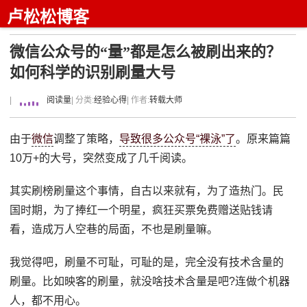
卢松松博客
微信公众号的“量”都是怎么被刷出来的？
如何科学的识别刷量大号
|
阅读量
| 分类:
经验心得
| 作者:
转载大师
由于
微信
调整了策略，
导致很多公众号“裸泳”了
。原来篇篇
10万+的大号，突然变成了几千阅读。
其实刷榜刷量这个事情，自古以来就有，为了造热门。民
国时期，为了捧红一个明星，疯狂买票免费赠送贴钱请
看，造成万人空巷的局面，不也是刷量嘛。
我觉得吧，刷量不可耻，可耻的是，完全没有技术含量的
刷量。比如映客的刷量，就没啥技术含量是吧?连做个机器
人，都不用心。