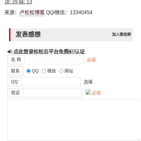
顶:
29
踩:
13
来源：
卢松松博客
QQ/微信：13340454
发表感想
加入微信群
点此登录松松云平台免费
认证
名 称
必填
联系
QQ
微信
网址
QQ
选填
验证
必填