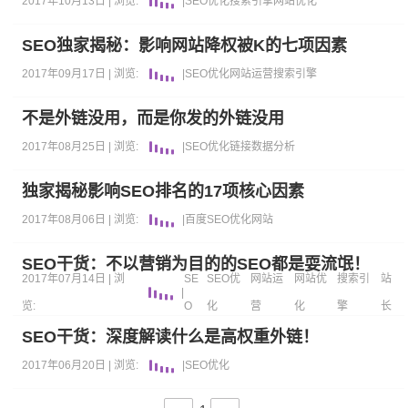
2017年10月13日 |
浏览:
|
SEO优化
搜索引擎
网站优化
SEO独家揭秘：影响网站降权被K的七项因素
2017年09月17日 |
浏览:
|
SEO优化
网站运营
搜索引擎
不是外链没用，而是你发的外链没用
2017年08月25日 |
浏览:
|
SEO优化
链接
数据分析
独家揭秘影响SEO排名的17项核心因素
2017年08月06日 |
浏览:
|
百度
SEO优化
网站
SEO干货：不以营销为目的的SEO都是耍流氓！
2017年07月14日 |
浏
SE
SEO优
网站运
网站优
搜索引
站
|
览:
O
化
营
化
擎
长
SEO干货：深度解读什么是高权重外链！
2017年06月20日 |
浏览:
|
SEO优化