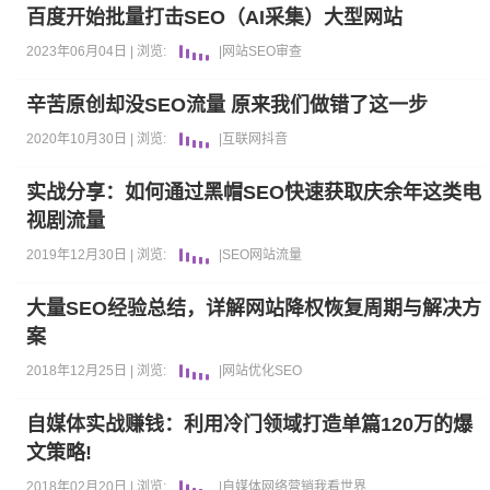
百度开始批量打击SEO（AI采集）大型网站
2023年06月04日 |
浏览:
|
网站
SEO
审查
辛苦原创却没SEO流量 原来我们做错了这一步
2020年10月30日 |
浏览:
|
互联网
抖音
实战分享：如何通过黑帽SEO快速获取庆余年这类电
视剧流量
2019年12月30日 |
浏览:
|
SEO
网站
流量
大量SEO经验总结，详解网站降权恢复周期与解决方
案
2018年12月25日 |
浏览:
|
网站优化
SEO
自媒体实战赚钱：利用冷门领域打造单篇120万的爆
文策略!
2018年02月20日 |
浏览:
|
自媒体
网络营销
我看世界