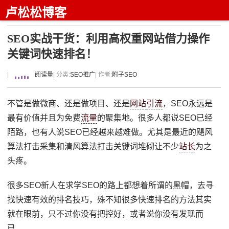
卢松松博客
SEO实战干货：利用高权重网站借力操作
关键词快速排名！
|
阅读量
| 分类:
SEO推广
| 作者:
附子SEO
不管是做微商、还是做项目、还是
网站
引流
，SEO永远是
最有价值并且为免费
流量
的聚集地。很多人都说SEO已经
陌路，也有人说SEO已经越来越难做。尤其是最近的飓风
算法打击采集和清风算法打击关键词堆砌让不少
站长
为之
头疼。
很多SEO新人在求学SEO的路上都想着所谓的黑帽，去寻
找快速有效的排名技巧，殊不知很多快速排名的方法其实
就在眼前，只不过你没有把控好，或者说你没有发现而
已。