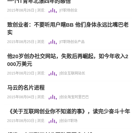
一个IT青年北漂四年的感悟
2015年08月26日 |
浏览:
|
IT职场
创业
致创业者：不要听用户瞎BB 他们身体永远比嘴巴老
实
2015年08月25日 |
浏览:
|
IT职场
创业
产品
他20岁创办社交网站，失败后再崛起，如今年收入2
000万美元
2015年08月23日 |
浏览:
|
创业
互联网
站长
马云的名片进程
2015年08月04日 |
浏览:
|
创业
淘宝
阿里巴巴
《关于互联网创业你不知道的事》，读完少奋斗十年
2015年08月03日 |
浏览:
|
创业
IT职场