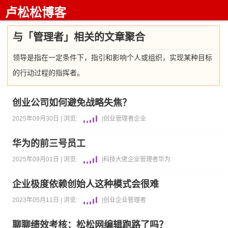
卢松松博客
与「管理者」相关的文章聚合
领导是指在一定条件下，指引和影响个人或组织，实现某种目标
的行动过程的指挥者。
创业公司如何避免战略失焦？
2025年09月30日 |
浏览:
|
创业
管理者
企业
华为的前三号员工
2025年09月01日 |
浏览:
|
科技大佬
企业
管理者
华为
企业极度依赖创始人这种模式会很难
2023年05月11日 |
浏览:
|
创业
企业
管理者
聊聊绩效考核：松松网编辑跑路了吗？