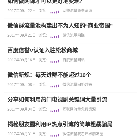
如何做网课才可以更好地变现？
2017年09月22日 |
浏览:
|
网赚
流量
免费资源
微信群流量池构建出不为人知的“商业帝国”
2017年09月21日 |
浏览:
|
微信
流量
网赚
百度信誉V认证入驻松松商城
2017年09月16日 |
浏览:
|
百度
流量
网站
微信新规：每天进群不能超过10个
2017年09月08日 |
浏览:
|
微信
流量
网络营销
分享如何利用热门电视剧关键词大量引流
2017年09月04日 |
浏览:
|
互联网
流量
免费资源
揭秘朋友圈利用IP热点引流的简单粗暴骗局
2017年08月31日 |
浏览:
|
微信
流量
我看世界
朋友圈