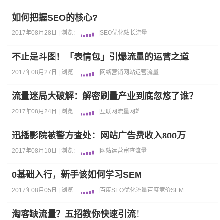
如何把握SEO的核心?
2017年08月28日 |
浏览:
|
SEO优化
站长
流量
不止是斗图！「表情包」引爆流量的运营之道
2017年08月27日 |
浏览:
|
网络营销
网站运营
流量
流量迷局大破解：解密刷量产业到底忽悠了谁？
2017年08月24日 |
浏览:
|
互联网
流量
网站
迅播影院被警方查处：网站广告费收入800万
2017年08月10日 |
浏览:
|
网站运营
审查
流量
0基础入行，新手该如何学习SEM
2017年08月05日 |
浏览:
|
百度
SEO优化
流量
百度竞价
SEM
淘客缺流量？五招教你快速引流！