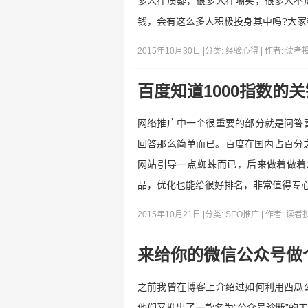
多人在质疑，很多人在嘲笑，很多人不
钱，会有这么多人积极投身其中吗?大家
2015年10月30日 |
分类:
经验心得
| 作者:
读者
百度知道1000指数的
网络推广中一个很重要的部分就是问答
回答那么简单而已。百度在国内占百分
网站引导一点蜘蛛而已，后来做着做着
品，优化也能给很好排名，非常值得专心
2015年10月21日 |
分类:
SEO推广
| 作者:
读者
来给你的微信公众号做
之前我曾在博客上介绍过如何利用西瓜
他们又推出了一款名为“公众号诊断”的