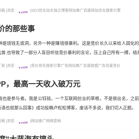
投稿
|
浏览:
|
SEO优化
站长
独立博客
网站推广
百度
网站优化
搜索引擎
价的那些事
种是烧钱无底洞，另外一种是赚钱很暴利。这是竞价长久以来给人固化
兽;也导致了一部分人盲目听信竞价暴利的言论，压上自己所有一搏，结
厂商
|
浏览:
|
竞价排名
搜索引擎
广告
网站推广
百度
联盟广告
百度竞价
PP，最高一天收入破万元
我也是参与者。我是公钰铭，一个互联网创业的草根。不是很出名，之
英语也就那么回事》成功投稿卢松松博客，废话不多说，我们切入正题。
投稿
|
浏览:
|
网站推广
网络营销