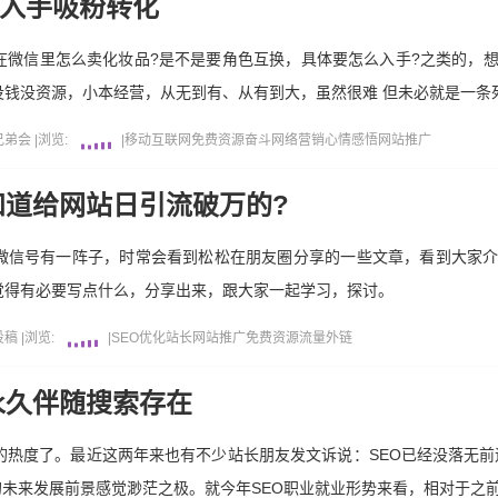
么入手吸粉转化
在微信里怎么卖化妆品?是不是要角色互换，具体要怎么入手?之类的，
钱没资源，小本经营，从无到有、从有到大，虽然很难 但未必就是一条
兄弟会
|
浏览:
|
移动互联网
免费资源
奋斗
网络营销
心情感悟
网站推广
知道给网站日引流破万的?
微信号有一阵子，时常会看到松松在朋友圈分享的一些文章，看到大家
觉得有必要写点什么，分享出来，跟大家一起学习，探讨。
投稿
|
浏览:
|
SEO优化
站长
网站推广
免费资源
流量
外链
将永久伴随搜索存在
的热度了。最近这两年来也有不少站长朋友发文诉说：SEO已经没落无前
的未来发展前景感觉渺茫之极。就今年SEO职业就业形势来看，相对于之