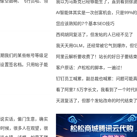
，像空姐啊、飞行员啦、领
我以为马斯克已经够能生了，直到看到徐
AI智能体其实是一次创富机会，只是99%
错过了
您应该熟知的7个基本SEO技巧
西祠胡同复活了，但发帖的人已经不见了
我天天用GLM，还经常被它气到爆炸，但它
后期我们的某些帐号等级足
16万亿
阿里云解析要收费了！站长的好日子要结
码设置签名档。只用帖子能
客户原话：卢松松的脚本，一遍过！
钉钉员工喊累，副总裁也喊累：问题可能
了
看了阿里7.5万字长文，我看到了一个时代
天涯复活了，但那个发帖改命的时代结束
。说实话，偏门生意，确实
的时候，很多人在观望，很