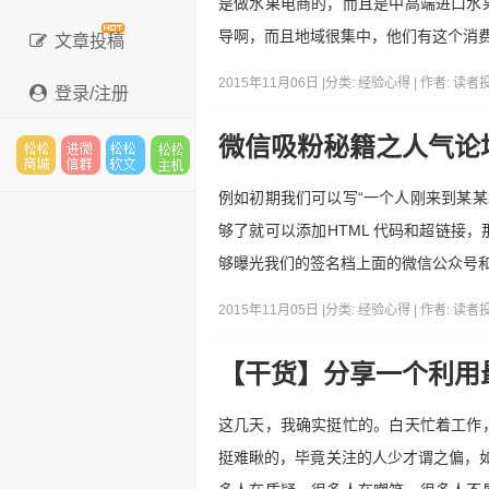
是做水果电商的，而且是中高端进口水
导啊，而且地域很集中，他们有这个消
文章投稿
2015年11月06日 |
分类:
经验心得
| 作者:
读者
登录/注册
微信吸粉秘籍之人气论
松松
进微
松松
松松
例如初期我们可以写“一个人刚来到某某
够了就可以添加HTML 代码和超链接
够曝光我们的签名档上面的微信公众号
云市
信群
软文
云主
2015年11月05日 |
分类:
经验心得
| 作者:
读者
【干货】分享一个利用
场
机
这几天，我确实挺忙的。白天忙着工作
挺难瞅的，毕竟关注的人少才谓之偏，