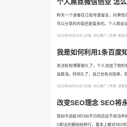
个人屌丝微信创业 怎
昨天一个读者在订阅号里留言，问男性
可以分享的内容还是蛮多的。个人屌丝没
2015年09月05日 |
分类:
SEO推广
| 作者:
松松
我是如何利用1条百度
关注松松博客很久了，个人也加了他的
益匪浅。时间久了，自己也有点技痒，
2015年09月03日 |
分类:
SEO推广
| 作者:
读者
改变SEO理念 SEO
现如今谈起SEO似乎已经远远不如当年
O职业的都纷纷转行，基本上都对SEO