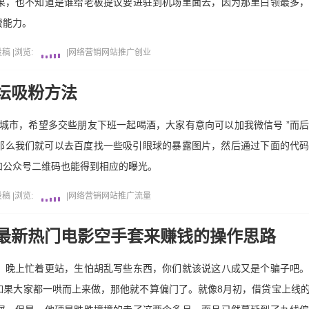
果，也不知道是谁给老板提议要进驻到机场里面去，因为那里白领最多
费能力。
投稿
|
浏览:
|
网络营销
网站推广
创业
坛吸粉方法
城市，希望多交些朋友下班一起喝酒，大家有意向可以加我微信号 ”而
，那么我们就可以去百度找一些吸引眼球的暴露图片，然后通过下面的代
和公众号二维码也能得到相应的曝光。
投稿
|
浏览:
|
网络营销
网站推广
流量
最新热门电影空手套来赚钱的操作思路
，晚上忙着更站，生怕胡乱写些东西，你们就该说这八成又是个骗子吧
如果大家都一哄而上来做，那他就不算偏门了。就像8月初，借贷宝上线