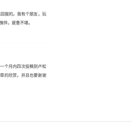
比回报的。我有个朋友，玩
憔悴，疲惫不堪。
在一个月内四次投稿到卢松
文章的欣赏，并且也要谢谢