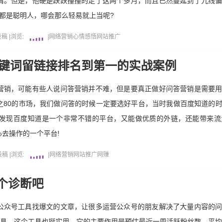
屑。但是，他硬是跌跌撞撞的走了这两个多月，而且已然蔓延到了九线
都是聪明人，哪会那么轻易就上当呢?
投稿
|
浏览:
|
网络营销
心情感悟
网站推广
关键词留链接排名到第一的实战案例
营销，可能有些人说问答营销并不难，但是要真正做好问答营销是需要
之80的市场，我们做问答的时候一定要选好平台，当时我做百度知道的
发现百度知道是一个非常不错的平台，又能做优质的外链，还能带来流
去操作的一个平台!
投稿
|
浏览:
|
网络营销
网站推广
网赚
个诊断吧
公众号工具找爆文的文章，让很多运营公众号的朋友解决了大量内容的
工具。这个工具也挺实用，它的主要作用是预估最近一周活跃粉丝数、平均