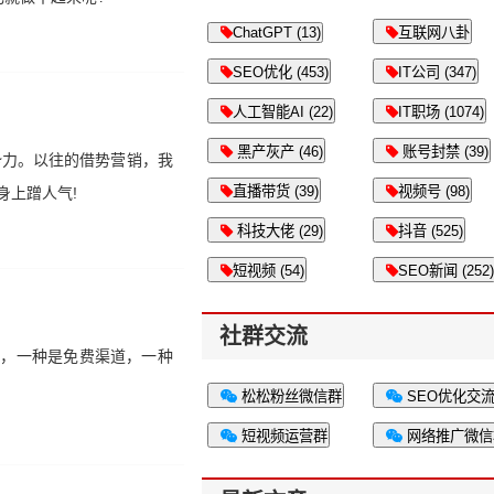
ChatGPT (13)
互联网八卦
SEO优化 (453)
IT公司 (347)
人工智能AI (22)
IT职场 (1074)
黑产灰产 (46)
账号封禁 (39)
势力。以往的借势营销，我
直播带货 (39)
视频号 (98)
身上蹭人气!
科技大佬 (29)
抖音 (525)
短视频 (54)
SEO新闻 (252)
社群交流
种，一种是免费渠道，一种
松松粉丝微信群
SEO优化交
短视频运营群
网络推广微信