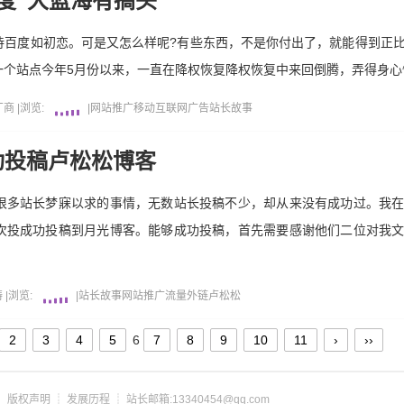
度”大蓝海有搞头
待百度如初恋。可是又怎么样呢?有些东西，不是你付出了，就能得到正
一个站点今年5月份以来，一直在降权恢复降权恢复中来回倒腾，弄得身心
厂商
|
浏览:
|
网站推广
移动互联网
广告
站长故事
功投稿卢松松博客
很多站长梦寐以求的事情，无数站长投稿不少，却从来没有成功过。我
次投成功投稿到月光博客。能够成功投稿，首先需要感谢他们二位对我
涛
|
浏览:
|
站长故事
网站推广
流量
外链
卢松松
2
3
4
5
6
7
8
9
10
11
›
››
┊
版权声明
┊
发展历程
┊ 站长邮箱:13340454@qq.com