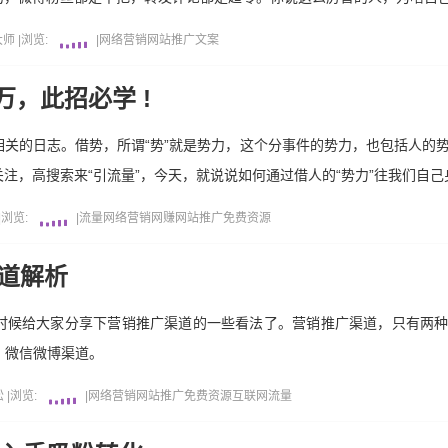
大师
|
浏览:
|
网络营销
网站推广
文案
万，此招必学 !
关的日志。借势，所谓“势”就是势力，这个分事件的势力，也包括人的
注，高搜索来“引流量”，今天，就说说如何通过借人的“势力”往我们自己
|
浏览:
|
流量
网络营销
网赚
网站推广
免费资源
渠道解析
时候给大家分享下营销推广渠道的一些看法了。营销推广渠道，只有两
、微信微博渠道。
松
|
浏览:
|
网络营销
网站推广
免费资源
互联网
流量