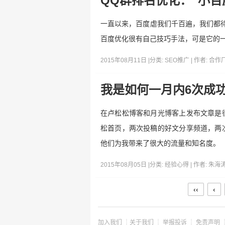
QQ群排名优化：“小百
一直以来，百度虐我们千百遍，我们都
百度优化很有自己技巧手法，可是它的
2015年08月11日 |
分类:
SEO推广
| 作者:
合作
我是如何一月内6次成
在卢松松博客和月光博客上发布文章是
松首页，两次投稿的好文分享频道，两
他们为我带来了很大的流量和知名度。
2015年08月05日 |
分类:
经验心得
| 作者:
朱海
‹‹
‹
加入我们
┊
关于我们
┊
举报投诉
┊
免责声明