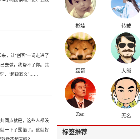
彬娃
转载
来，让“创客”一词走进了
自己去做，我帮不了你。其
磊哥
大熊
”、“超级软文”……
Zac
无名
的共同点就是，这些人都没
那就一下子露馅了。这就好
标签推荐
就做不起来呢?