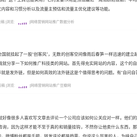
文内容和习惯分析以及流量主预估和流量主优化建议等功能。
投稿
|
浏览:
|
网络营销
网站推广
数据分析
国就挂起了一股“创客风”，无数的创客空间像雨后春笋一样迅速的建立起
我就分享一下如何推广科技类的网站。首先得充实网站的内容，这个的
就是发外链，但是如何高效的法外链这是个值得思考的问题。有“自问自答
投稿
|
浏览:
|
网络营销
网站推广
豆瓣网
就好像很多人喜欢写文章去评论一个公司应该如何公关应对一样。他们
咨询，因为这样才能不至于真的和销量挂钩，不然你让他卖什么东西，
的，微博粉丝都是千把，转发评论都是趋零。你说这么厉害的人，为啥自己