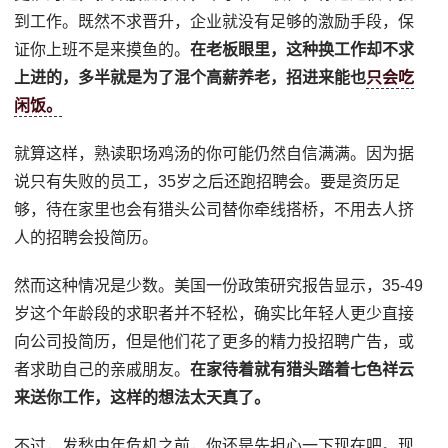
到工作。既然不求晋升，企业就没有足够的激励手段，保
证你上班不是来摸鱼的。
在老板眼里，这种换工作却不求
上进的，多半就是为了混个高薪养老，招进来能也
只会吃
闲饭。
就算这样，熟读职场鸡汤的你可能仍然自信满满。因为据
说只有失败的员工，35岁之后还跑招聘会。要是资历足
够，待在家里也会有猎头公司替你牵线搭桥，不用去人挤
人的招聘会投简历。
然而这种情况是少数。美国一份政策研究报告显示，35-49
岁这个年龄段的求职者并不轻松，确实比年轻人更少直接
向公司投简历，但是他们花了更多的精力投招聘广告，或
者求助自己的亲戚朋友。
在家待着就有猎头踏着七色祥云
来送你工作，这样的想法太天真了。
不过，发愁中年危机之前，你还是先担心一下现在吧。现