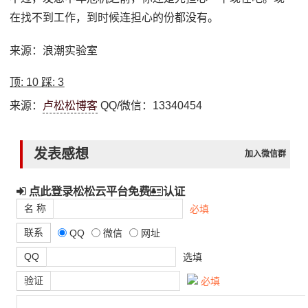
在找不到工作，到时候连担心的份都没有。
来源：浪潮实验室
顶:
10
踩:
3
来源：
卢松松博客
QQ/微信：13340454
发表感想
加入微信群
点此登录松松云平台免费
认证
名 称
必填
联系
QQ
微信
网址
QQ
选填
验证
必填