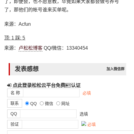
了，即便会，也不愿意教，毕竟如果大家都会做号养号
了，那他们的帐号谁来买单呢。
来源：Acfun
顶:
1
踩:
5
来源：
卢松松博客
QQ/微信：13340454
发表感想
加入微信群
点此登录松松云平台免费
认证
名 称
必填
联系
QQ
微信
网址
QQ
选填
验证
必填