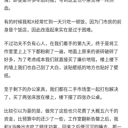
情，即便是许多年后的我，写到这里也不禁觉得一阵热
血。
有的时候我和X经常忙到一天只吃一顿饭，因为门市房的前
身是个饭店，因此改造起来实在是过于困难。
不过功夫不负有心人，在我们着手的第九天，终于是将工
作室里上上下下都粉刷了一遍，地面上原来的瓷砖破碎了
好多，为了考虑成本我们就直接买了廉价地毯，楼上楼下
的墙上我们也自己刮了大白，该贴壁纸的地方也贴好了壁
纸。
至于剩下的办公家具，我们都在二手市场里一起打包解决
了，买了两张床放在楼上，楼下摆了四张办公桌。
比较引以为豪的是，做完了这些也只花费了大概五六千的
资金，比预算中的还少了一些，工作室翻新告罄之后，我
和X当晚出去吃了顿庆功宴，回来之后便沉沉的睡去，那一