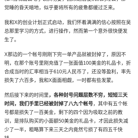
觉睡的昏天暗地，似乎要将所有的疲惫都缓过乏来。
我和X的创业计划正式启动，我们怀着满满的信心按照在吴
总那里学习的方式，进行操作，然而第一个意外很快便发
生了。
X那边的一个帐号刚刚下完一单产品就被封掉了，原因不
明，在那个账号里刚充值了一张面值100美金的礼品卡，折
合成当时的汇率相当于610元人民币了，还没等盈利，率先
损失了六百多，我和X面面相觑，一时都有些发蒙。
然后接下来的时间里
，各种封号问题层数不穷，短短三天
时间，我们手里已经被封掉了八九个帐号
，其中有五个帐
号都是损失了一百美金，剩下的四个因为吸取之前的教
训，是排队购买的小面额50美金的礼品卡，才因此损失减
少了一半，粗略算下来三天之内竟然亏损了有四五千快