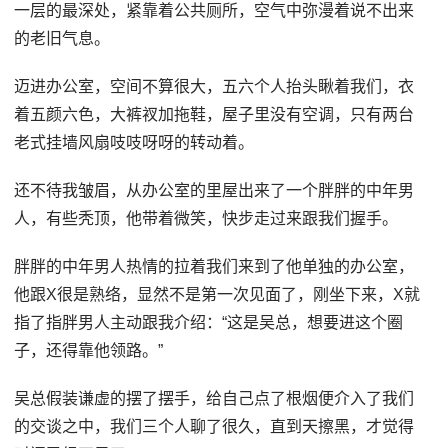
一层的最深处，紧靠着公共厕所，空气中弥漫着说不出来
的老旧气息。
迈进办公室，空间不算很大，五六个人抬头瞅着我们，衣
着五颜六色，大裤衩加拖鞋，屋子里没有空调，只有两台
老式挂墙风扇吱吱呀呀的转动着。
还不待我皱眉，从办公室的里屋出来了一个胖胖的中年男
人，有些秃顶，他带着微笑，快步走过来跟我们握手。
胖胖的中年男人热情的拉着我们来到了他单独的办公室，
他跟X很是熟络，显然不是第一次见面了，刚坐下来，X就
指了指胖男人主动跟我介绍：“这是吴总，想要进这个圈
子，还得靠他领路。”
吴总假装谦虚的摆了摆手，给自己点了根烟便介入了我们
的交谈之中，我们三个人聊了很久，直到天擦黑，才觉得