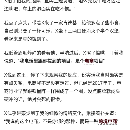
X拍了拍我的胳膊，直奔主题说道：“咱么先找个地方边吃
边聊吧，车上的泡面实在吃不惯。”
我点了点头，带着X来了一家肯德基，给他多点了些小食，
自己则只要了一杯可乐，X坐下三两口便消灭个半个汉堡，
看起来是真的饿到了。
我低着眉毛静静的看着他，半响过后，X擦了擦嘴，盯着我
说道：“
我电话里跟你提到的项目，是个
电商
项目
”
X说到这里，停了下来观察我的反应，说实话我当时确实是
有点失望，电商我不是没有想过，但已经是2017年了，电
商行业早就跟铁桶阵一样围成了一个圈，没点底蕴就闷头
硬冲的话，绝对会死的很惨。
X似乎是察觉到了我的细微的情绪变化，紧接着补充道：
“我说的这个电商，不是你想的那种，而是
一种
跨境电商
”