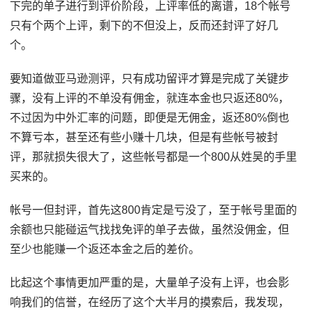
下完的单子进行到评价阶段，上评率低的离谱，18个帐号
只有个两个上评，剩下的不但没上，反而还封评了好几
个。
要知道做亚马逊测评，只有成功留评才算是完成了关键步
骤，没有上评的不单没有佣金，就连本金也只返还80%，
不过因为中外汇率的问题，即便是无佣金，返还80%倒也
不算亏本，甚至还有些小赚十几块，但是有些帐号被封
评，那就损失很大了，这些帐号都是一个800从姓吴的手里
买来的。
帐号一但封评，首先这800肯定是亏没了，至于帐号里面的
余额也只能碰运气找找免评的单子去做，虽然没佣金，但
至少也能赚一个返还本金之后的差价。
比起这个事情更加严重的是，大量单子没有上评，也会影
响我们的信誉，在经历了这个大半月的摸索后，我发现，