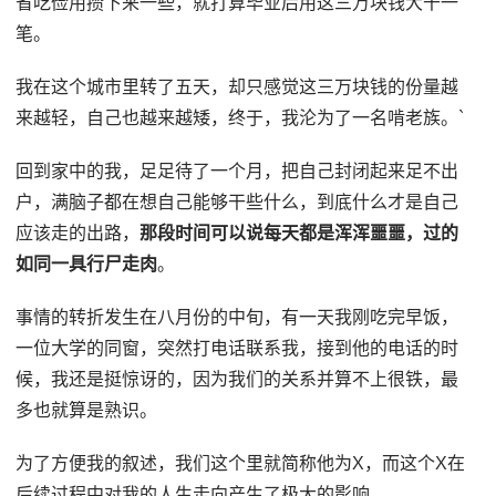
省吃俭用攒下来一些，就打算毕业后用这三万块钱大干一
笔。
我在这个城市里转了五天，却只感觉这三万块钱的份量越
来越轻，自己也越来越矮，终于，我沦为了一名啃老族。`
回到家中的我，足足待了一个月，把自己封闭起来足不出
户，满脑子都在想自己能够干些什么，到底什么才是自己
应该走的出路，
那段时间可以说每天都是浑浑噩噩，过的
如同一具行尸走肉
。
事情的转折发生在八月份的中旬，有一天我刚吃完早饭，
一位大学的同窗，突然打电话联系我，接到他的电话的时
候，我还是挺惊讶的，因为我们的关系并算不上很铁，最
多也就算是熟识。
为了方便我的叙述，我们这个里就简称他为X，而这个X在
后续过程中对我的人生走向产生了极大的影响。