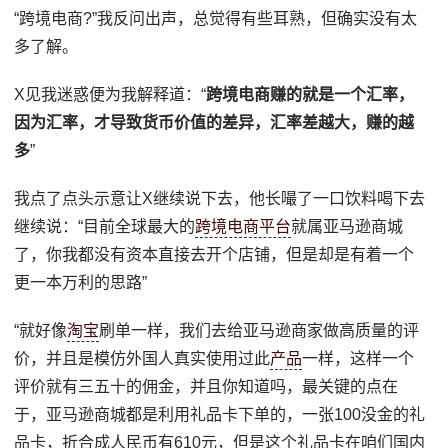
“跨境电商?”我反问出声，总觉得有些耳熟，但确实没有太
多了解。
X见我迷惑便为我解释道：“
跨境电商赚的就是一个汇率，
因为汇率，才导致货币价值的差异，汇率差越大，赚的越
多
”
我点了点头示意让X继续说下去，他长嘬了一口饮料喝下去
继续说：“目前全球最大的
跨境电商平台
就属亚马逊商城
了，你我都没有资本直接去开个店铺，但是却是有着一个
更一本万利的思路”
“就好像
淘宝
刷单一样，我们去给亚马逊商家做高质量的评
价，并且是模仿外国人真实使用过此
产品
一样，这样一个
评价就有三五十的佣金，并且你知道吗，最关键的点在
于，亚马逊商城都是利用礼品卡下单的，一张100没金的礼
品卡，折合成人民币有610元，但是这个礼品卡在咱们国内