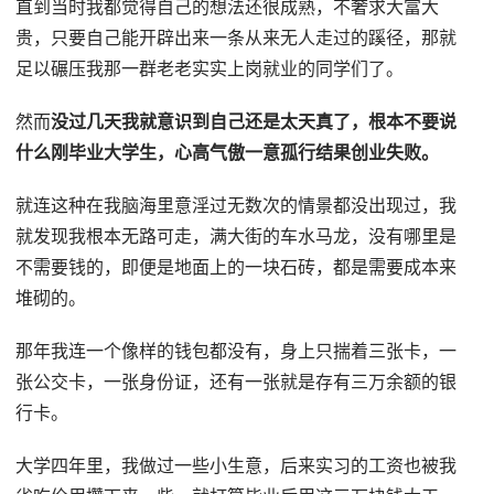
直到当时我都觉得自己的想法还很成熟，不奢求大富大
贵，只要自己能开辟出来一条从来无人走过的蹊径，那就
足以碾压我那一群老老实实上岗就业的同学们了。
然而
没过几天我就意识到自己还是太天真了，根本不要说
什么刚毕业大学生，心高气傲一意孤行结果创业失败。
就连这种在我脑海里意淫过无数次的情景都没出现过，我
就发现我根本无路可走，满大街的车水马龙，没有哪里是
不需要钱的，即便是地面上的一块石砖，都是需要成本来
堆砌的。
那年我连一个像样的钱包都没有，身上只揣着三张卡，一
张公交卡，一张身份证，还有一张就是存有三万余额的银
行卡。
大学四年里，我做过一些小生意，后来实习的工资也被我