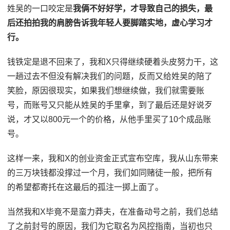
姓吴的一口咬定是
我俩不好好学，才导致自己的损失，最
后还拍拍我的肩膀告诉我年轻人要脚踏实地，虚心学习才
行。
钱铁定是退不回来了，我和X只得继续硬着头皮努力干，这
一趟过去不但没有解决我们的问题，反而又给姓吴的陪了
笑脸，原因很现实，如果我们想继续做，我们就需要账
号，而账号又只能从姓吴的手里拿，到了最后还是好说歹
说，才又以800元一个的价格，从他手里买了10个成品账
号。
这样一来，我和X的创业资金正式宣布空库，我从山东带来
的三万块钱都没撑过一个月，我们如同赌徒一般，把所有
的希望都寄托在这最后的孤注一掷上面了。
当然我和X毕竟不是蛮力莽夫，在准备动号之前，我们总结
了之前封号的原因，我们为它取名为风控指南，当初也只