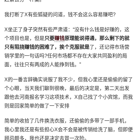
我打断了X有些狐疑的问道，钱不会这么容易赚吧?
X坐正了身子突然有些严肃道：“没有什么钱是好赚的，这
个项目也是，但是
只要
赚钱
原理能说得通，那么剩下的就
只有阻挠赚钱的困难了，挨个克服就是
了，还记得市场营
销学里的一句话吗?任何市场都不存在大家共同盈利的局
面，往往只有两成的人能挣到钱。”
X的一番言辞确实说服了我不少，但我心里还是偷偷的留了
个心眼，当天我们聊到很晚，最后的决定是，第二天出发
跟他去河南报名学习这项技术，X自己找了个小宾馆，而我
则是回家简单的做了一下安排
简单的收拾了几件换洗衣服，还偷偷的多带了一部手机，
我心里我还是有些担心X会不会是被传销给洗了脑，但即便
顾忌颇多，我也还是决定去冒一次险。