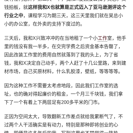
钱拍板，就
这样我和X也就算是正式迈入了亚马逊测评这个
行业之中
，课程学习为期三天，这三天里我们就在吴总小
小的办公室，在外卖的支持下度过的。
三天后，我和X兴致冲冲的在当地租了一个小
工作
室，他手
里的钱没有我一半多，在交完学费之后资金基本告罄了，
因此改装工作室的费用自然就落到了我的头上，为了省
钱，我和X决定自己动手，两个人赶了十几公里路，来到建
材市场，自己买原材料，什么乳胶漆，壁纸，等等等等。
因为这种工作不需要太考虑地段，因此我们工作室的选
址，也的确对得起廉价的租金，一个月三千块钱，我们拿
下了一个有着上下两层足有200多平米的门市。
正因为空间太大，导致翻新工作差点就给我累断气了，不
过两个人干活确实是有动力，特别是那种即将创业的心