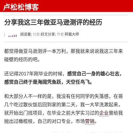
卢松松博客
分享我这三年做亚马逊测评的经历
|
阅读量
| 分类:
好文分享
| 作者:
转载大师
都觉得做亚马逊测评一本万利，那我就来说说我这三年来
碰壁的经历的吧。
还记得2017年刚毕业的时候，
感觉自己一身的雄心壮志，
感觉自己终于是海阔凭鱼跃，天空任鸟飞。
和大部分人不一样的是，我没有任何同学的失落感，在哥
几个吃过散伙饭后回到家的第二天，我一大早洗漱起来，
就开始出门找项目，在毕业之前大学实习过的
企业
曾给我
抛出过橄榄枝，自己的对口专业，市场
营销
。