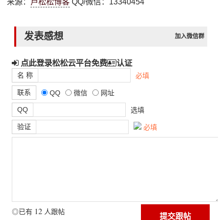
来源：
卢松松博客
QQ/微信：13340454
发表感想
加入微信群
点此登录松松云平台免费
认证
名 称
必填
联系
QQ
微信
网址
QQ
选填
验证
必填
12
◎已有
人跟帖