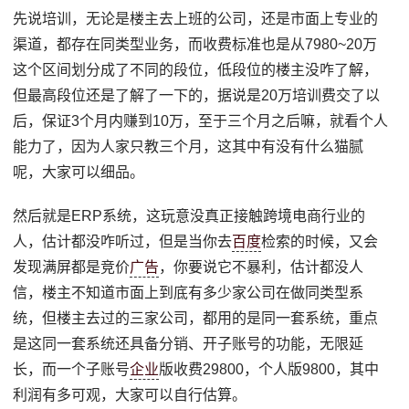
先说培训，无论是楼主去上班的公司，还是市面上专业的
渠道，都存在同类型业务，而收费标准也是从7980~20万
这个区间划分成了不同的段位，低段位的楼主没咋了解，
但最高段位还是了解了一下的，据说是20万培训费交了以
后，保证3个月内赚到10万，至于三个月之后嘛，就看个人
能力了，因为人家只教三个月，这其中有没有什么猫腻
呢，大家可以细品。
然后就是ERP系统，这玩意没真正接触跨境电商行业的
人，估计都没咋听过，但是当你去
百度
检索的时候，又会
发现满屏都是竞价
广告
，你要说它不暴利，估计都没人
信，楼主不知道市面上到底有多少家公司在做同类型系
统，但楼主去过的三家公司，都用的是同一套系统，重点
是这同一套系统还具备分销、开子账号的功能，无限延
长，而一个子账号
企业
版收费29800，个人版9800，其中
利润有多可观，大家可以自行估算。