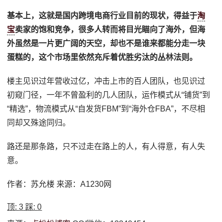
基本上，这就是国内跨境电商行业目前的现状，得益于
淘
宝
卖家的饱和竞争，很多人转而将目光瞄向了海外，但海
外虽然是一片更广阔的天空，却也不是谁来都能分走一块
蛋糕的，这个市场里依然充斥着优胜劣汰的丛林法则。
楼主见识过年营收过亿，冲击上市的百人团队，也见识过
初窥门径，一年不曾盈利的几人团队，运作模式从“铺货”到
“精选”，物流模式从“自发货FBM”到“海外仓FBA”，不尽相
同却又殊途同归。
路还是那条路，只不过走在路上的人，有人得意，有人失
意。
作者：苏允楼 来源：A1230网
顶:
3
踩:
0