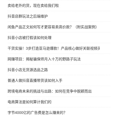
卖给老外的货，现在卖给我们啦
抖音店群玩法之后端维护
闲鱼产品正文如何写才更容易卖高价款？（附实战案例）
抖音小店被打假该如何处理
干货实操！3步打造亚马逊爆款！产品核心做好关联视频买家秀爆单
网赚项目：揭秘骗保师月入十万的野路子玩法
抖音小店无货源选品之路
普通人做抖音直播带货该如何入手
跨境电商未来的挑战与出路：如何在竞争中脱颖而出
电商算法是如何算计我们的
字节4000亿的广告费是怎么赚来的？