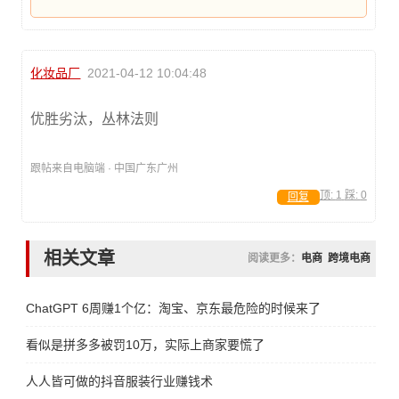
化妆品厂
2021-04-12 10:04:48
优胜劣汰，丛林法则
跟帖来自电脑端 · 中国广东广州
顶:
1
踩:
0
回复
相关文章
阅读更多：
电商
跨境电商
ChatGPT 6周赚1个亿：淘宝、京东最危险的时候来了
看似是拼多多被罚10万，实际上商家要慌了
人人皆可做的抖音服装行业赚钱术