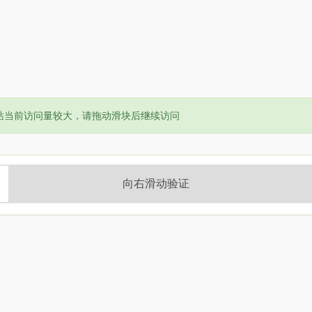
or:
站当前访问量较大，请拖动滑块后继续访问
向右滑动验证