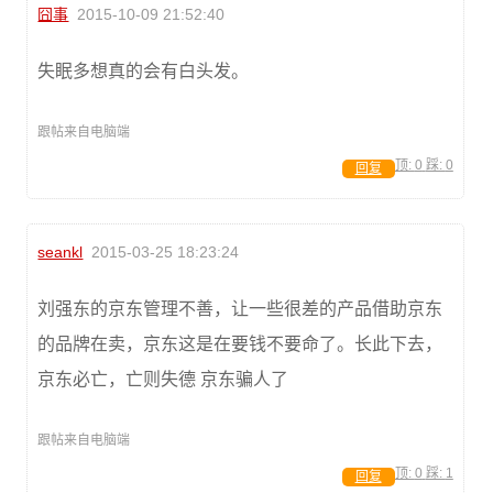
囧事
2015-10-09 21:52:40
失眠多想真的会有白头发。
跟帖来自电脑端
顶:
0
踩:
0
回复
seankl
2015-03-25 18:23:24
刘强东的京东管理不善，让一些很差的产品借助京东
的品牌在卖，京东这是在要钱不要命了。长此下去，
京东必亡，亡则失德 京东骗人了
跟帖来自电脑端
顶:
0
踩:
1
回复