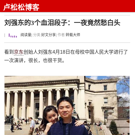
卢松松博客
刘强东的3个血泪段子：一夜竟然愁白头
|
阅读量
| 分类:
好文分享
| 作者:
转载大师
看到
京东
创始人刘强东4月18日在母校中国人民大学进行了
一次演讲，很长，也很干货。