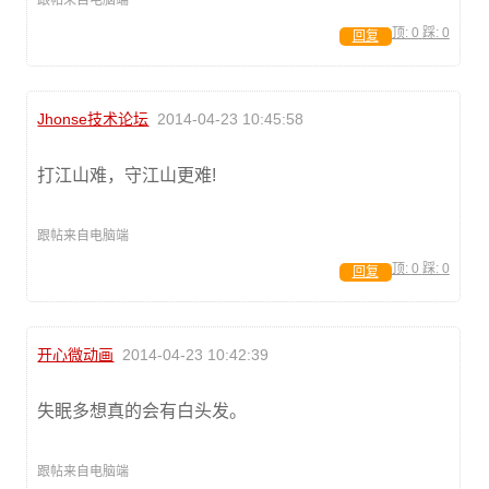
跟帖来自电脑端
顶:
0
踩:
0
回复
Jhonse技术论坛
2014-04-23 10:45:58
打江山难，守江山更难!
跟帖来自电脑端
顶:
0
踩:
0
回复
开心微动画
2014-04-23 10:42:39
失眠多想真的会有白头发。
跟帖来自电脑端