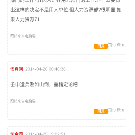
部门的工作吗?因为是在用人部门的工作,为什么要做
出这样的决定不是用人单位,但人力资源部?很明显,如
果人力资源71
跟帖来自电脑端
顶:
0
踩:
0
回复
悟真网
2014-04-26 00:46:36
壬申运兵败如山倒，盖棺定论吧
跟帖来自电脑端
顶:
0
踩:
0
回复
淘金阁
2014-04-25 19:02:51