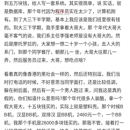
到五万块钱，给人写一套系统。其实很简单，说 实话，就
是数据库，那个年代因为
程序员
实在太少了，计算机刚
有。到了大三下半学期，基本上我应该是我们班里很有钱
的。到大三下学期，我手里拿着大哥大，那 个年代大哥大
毫不客气的说，我们系主任李强老师是没有大哥大的。然
后是摩托罗拉的，大家想一想二十岁一个小孩，去人大的
系门，到那个同学餐厅，朝那儿一 坐，大哥大往那儿一
弄，然后服务员过来，大哥，想吃点啥?
看着真的像香港的黑社会一样的，然后还特别逗，我们当
时打电话的时候，不好意思当同学面打，还是比较低调，
躲在树后面，然后有一天一个男人跑过 来，问我这是真的
假的，你们知道什么意思吗?那个年代很多人装酷，拿一个
假大哥大，十五块钱买的，实际上就是塑料壳。那个时候B
B机，汉显BB机，双排汉 显BB机，2460元一个，一个BB
机，我那个手机是26000多块钱买的。那我不管，接着打一