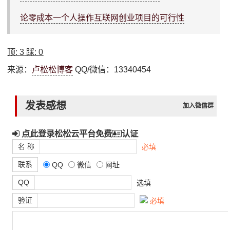
论零成本一个人操作互联网创业项目的可行性
顶:
3
踩:
0
来源：
卢松松博客
QQ/微信：13340454
发表感想
加入微信群
点此登录松松云平台免费
认证
名 称
必填
联系
QQ
微信
网址
QQ
选填
验证
必填