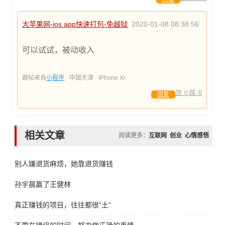
大苹果网-ios app快速打包-免越狱
2020-01-08 08:38:56
可以试试，被动收入
跟帖来自
小程序
· 中国天津 · iPhone Xr
顶:
0
踩:
0
回复
相关文章
阅读更多：
互联网
创业
心情感悟
别人嫌退货麻烦，她靠退货赚钱
孙宇晨赢了王健林
真正赚钱的项目，往往都很“土”