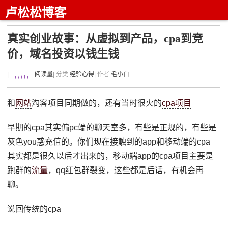
卢松松博客
真实创业故事：从虚拟到产品，cpa到竞
价，域名投资以钱生钱
|
阅读量
| 分类:
经验心得
| 作者:
毛小白
和
网站
淘客项目同期做的，还有当时很火的
cpa项目
早期的cpa其实偏pc端的聊天室多，有些是正规的，有些是
灰色you惑充值的。你们现在接触到的app和移动端的cpa
其实都是很久以后才出来的，移动端app的cpa项目主要是
跑群的
流量
，qq红包群裂变，这些都是后话，有机会再
聊。
说回传统的cpa