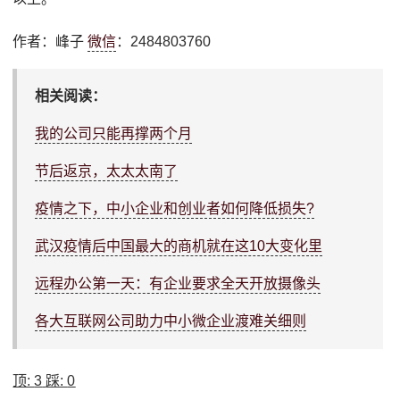
作者：峰子
微信
：2484803760
相关阅读：
我的公司只能再撑两个月
节后返京，太太太南了
疫情之下，中小企业和创业者如何降低损失?
武汉疫情后中国最大的商机就在这10大变化里
远程办公第一天：有企业要求全天开放摄像头
各大互联网公司助力中小微企业渡难关细则
顶:
3
踩:
0