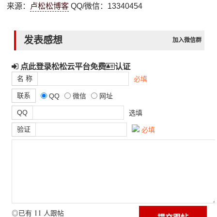
来源：
卢松松博客
QQ/微信：13340454
发表感想
加入微信群
点此登录松松云平台免费
认证
名 称
必填
联系
QQ
微信
网址
QQ
选填
验证
必填
11
◎已有
人跟帖