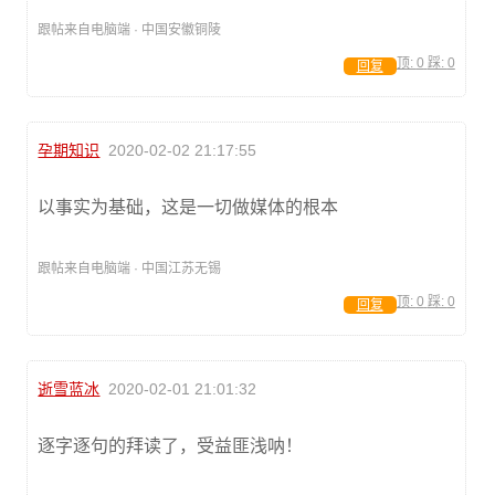
跟帖来自电脑端 · 中国安徽铜陵
顶:
0
踩:
0
回复
孕期知识
2020-02-02 21:17:55
以事实为基础，这是一切做媒体的根本
跟帖来自电脑端 · 中国江苏无锡
顶:
0
踩:
0
回复
逝雪蓝冰
2020-02-01 21:01:32
逐字逐句的拜读了，受益匪浅呐！