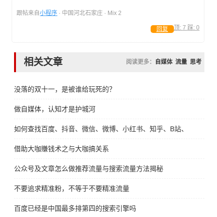
跟帖来自
小程序
· 中国河北石家庄 · Mix 2
顶:
7
踩:
0
回复
相关文章
阅读更多：
自媒体
流量
思考
没落的双十一，是被谁给玩死的？
做自媒体，认知才是护城河
如何查找百度、抖音、微信、微博、小红书、知乎、B站、视频号、
借助大咖賺钱术之与大咖搞关系
公众号及文章怎么做推荐流量与搜索流量方法揭秘
不要追求精准粉，不等于不要精准流量
百度已经是中国最多排第四的搜索引擎吗