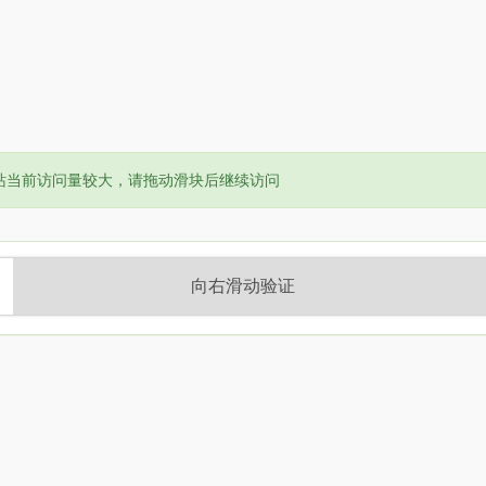
or:
站当前访问量较大，请拖动滑块后继续访问
向右滑动验证