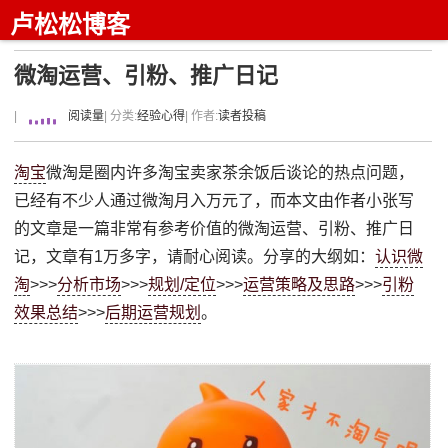
卢松松博客
微淘运营、引粉、推广日记
|
阅读量
| 分类:
经验心得
| 作者:
读者投稿
淘宝
微淘是圈内许多淘宝卖家茶余饭后谈论的热点问题，
已经有不少人通过微淘月入万元了，而本文由作者小张写
的文章是一篇非常有参考价值的微淘运营、引粉、推广日
记，文章有1万多字，请耐心阅读。分享的大纲如：
认识微
淘
>>>
分析市场
>>>
规划/定位
>>>
运营策略及思路
>>>
引粉
效果总结
>>>
后期运营规划
。