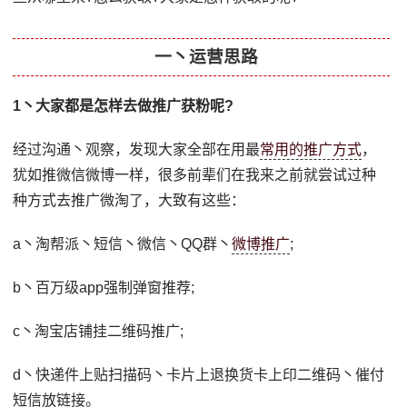
一丶运营思路
1丶大家都是怎样去做推广获粉呢?
经过沟通丶观察，发现大家全部在用最
常用的推广方式
，
犹如推微信微博一样，很多前辈们在我来之前就尝试过种
种方式去推广微淘了，大致有这些：
a丶淘帮派丶短信丶微信丶QQ群丶
微博推广
;
b丶百万级app强制弹窗推荐;
c丶淘宝店铺挂二维码推广;
d丶快递件上贴扫描码丶卡片上退换货卡上印二维码丶催付
短信放链接。