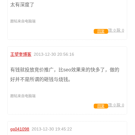
太有深度了
跟帖来自电脑端
顶:
0
踩:
0
回复
王望奎博客
2013-12-30 20:56:16
有钱就投放竞价推广，比seo效果来的快多了，做的
好并不是所谓的砸钱与烧钱。
跟帖来自电脑端
顶:
0
踩:
0
回复
gs041098
2013-12-30 19:45:22