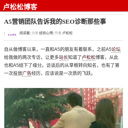
卢松松博客
A5营销团队告诉我的SEO诊断那些事
|
阅读量
| 分类:
经验心得
| 作者:
卢松松
自从做博客以来，一直和A5的朋友有着联系，之前A5
论坛
给我做的两次专访，让更多
站长
知道了
卢松松
博客，从此
也和A5结下了缘分。访谈后的从草根转向知名，也有了第
一次投放
广告
经历，应该说是一次质的飞跃。