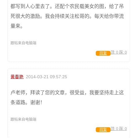
都写到人心里去了。还配个农民载美女的图，给了吊
死很大的激励。我会持续关注松哥的。每天给你带流
量来。
跟帖来自电脑端
顶:
0
踩:
0
回复
黄春艳
2014-03-21 09:57:25
卢老师，拜读了您的文章，很受益，我要坚持走上这
条道路。谢谢！
跟帖来自电脑端
顶:
0
踩:
0
回复