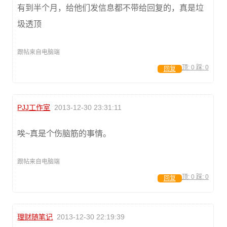
有到半个月，给他们发信息都不带给回复的，真是垃
圾透顶
跟帖来自电脑端
顶:
0
踩:
0
回复
PJJ工作室
2013-12-30 23:31:11
唉~真是个伤脑筋的事情。
跟帖来自电脑端
顶:
0
踩:
0
回复
理财随笔记
2013-12-30 22:19:39