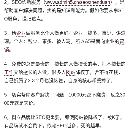
2，SEO诊断服务（
www.admin5.cn/seo/zhenduan
），是
帮助客户解决问题，卖的是知识和能力。假如你要从事SE
O服务，谨记这点。
3，给
企业
做服务比个人做更好。企业：钱多、事少、讲道
理。个人：钱少、事多、被人骂。所以A5是面向企业的
营
销
。
4，免费的总是最贵的，擅长的人做擅长的事，把不擅长的
工作
交给擅长的人做，很多人
网站
降权了，舍不得花钱，
自己折腾了2-3个月也没恢复，自身的核心却丢掉了。
5，切实帮助客户解决了问题，10000元都不嫌贵，反之30
00元就是天价。
6，树立品牌比SEO更重要，即使网站被降权了、被K了，
有品牌就不会倒下，依赖SEO越多，死的越早。