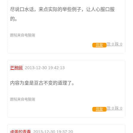
尽说口水话，来点实际的举些例子，让人心服口服
的。
跟帖来自电脑端
顶:
0
踩:
0
回复
芒种网
2013-12-30 19:42:13
内容为皇是亘古不变的道理了。
跟帖来自电脑端
顶:
0
踩:
0
回复
卤蛋的青春
2013-12-30 19:37:20