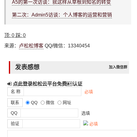
A5的第一次访谈：就这样从草根到知名的转变
第二次：Admin5访谈：个人博客的运营和营销
顶:
0
踩:
0
来源：
卢松松博客
QQ/微信：13340454
发表感想
加入微信群
点此登录松松云平台免费
认证
名 称
必填
联系
QQ
微信
网址
QQ
选填
验证
必填