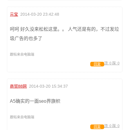
元宝
2014-03-20 23:42:48
呵呵 好久没来松松这里。。 人气还是有的，不过发垃
圾广告的也多了
跟帖来自电脑端
顶:
0
踩:
0
回复
商贸88网
2014-03-20 15:34:37
A5确实的一面seo界旗帜
跟帖来自电脑端
顶:
0
踩:
0
回复