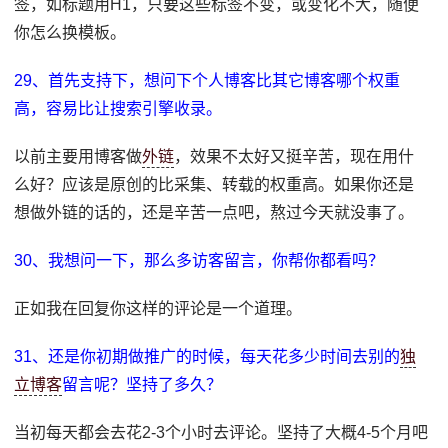
签，如标题用H1，只要这些标签不变，或变化不大，随便
你怎么换模板。
29、首先支持下，想问下个人博客比其它博客哪个权重
高，容易比让搜索引擎收录。
以前主要用博客做
外链
，效果不太好又挺辛苦，现在用什
么好？应该是原创的比采集、转载的权重高。如果你还是
想做外链的话的，还是辛苦一点吧，熬过今天就没事了。
30、我想问一下，那么多访客留言，你帮你都看吗？
正如我在回复你这样的评论是一个道理。
31、还是你初期做推广的时候，每天花多少时间去别的
独
立博客
留言呢？坚持了多久？
当初每天都会去花2-3个小时去评论。坚持了大概4-5个月吧