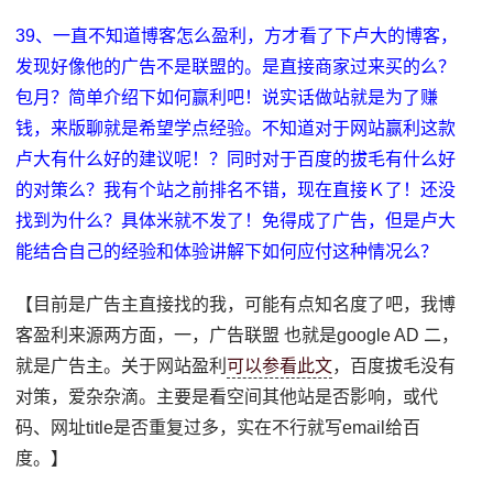
39、一直不知道博客怎么盈利，方才看了下卢大的博客，
发现好像他的广告不是联盟的。是直接商家过来买的么？
包月？简单介绍下如何赢利吧！说实话做站就是为了赚
钱，来版聊就是希望学点经验。不知道对于网站赢利这款
卢大有什么好的建议呢！？同时对于百度的拔毛有什么好
的对策么？我有个站之前排名不错，现在直接Ｋ了！还没
找到为什么？具体米就不发了！免得成了广告，但是卢大
能结合自己的经验和体验讲解下如何应付这种情况么？
【目前是广告主直接找的我，可能有点知名度了吧，我博
客盈利来源两方面，一，广告联盟 也就是google AD 二，
就是广告主。关于网站盈利
可以参看此文
，百度拔毛没有
对策，爱杂杂滴。主要是看空间其他站是否影响，或代
码、网址title是否重复过多，实在不行就写email给百
度。】