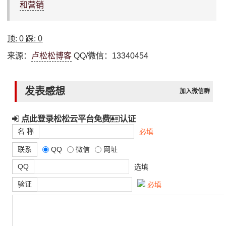
和营销
顶:
0
踩:
0
来源：
卢松松博客
QQ/微信：13340454
发表感想
加入微信群
点此登录松松云平台免费
认证
名 称
必填
联系
QQ
微信
网址
QQ
选填
验证
必填