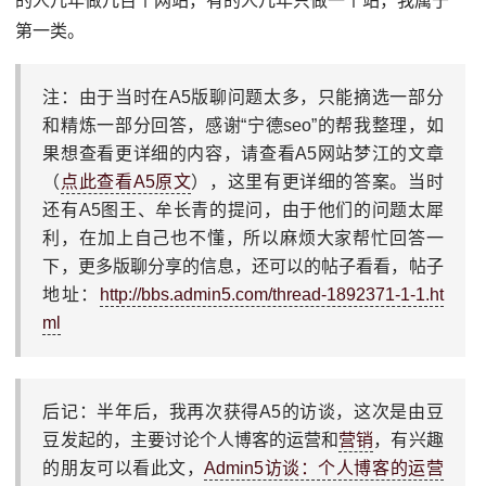
的人几年做几百个网站，有的人几年只做一个站，我属于
第一类。
注：由于当时在A5版聊问题太多，只能摘选一部分
和精炼一部分回答，感谢“宁德seo”的帮我整理，如
果想查看更详细的内容，请查看A5网站梦江的文章
（
点此查看A5原文
），这里有更详细的答案。当时
还有A5图王、牟长青的提问，由于他们的问题太犀
利，在加上自己也不懂，所以麻烦大家帮忙回答一
下，更多版聊分享的信息，还可以的帖子看看，帖子
地址：
http://bbs.admin5.com/thread-1892371-1-1.ht
ml
后记：半年后，我再次获得A5的访谈，这次是由豆
豆发起的，主要讨论个人博客的运营和
营销
，有兴趣
的朋友可以看此文，
Admin5访谈：个人博客的运营