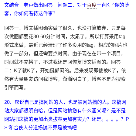
文结合！老卢做出回答！问题二、对于
百度
一直K了你的博
客，你如何看待这件事？
回答一：博文插图确实做了很久，也没打算放弃，只是每
次做图都要花30-60分钟时间，太累了。所以打算采用tag
形式来做，最近已经清理了许多没用的tag，相应的图片也
做了一部分，但还需要点时间。由于现在在带一个项目，
时间就不充裕了，不过我还是回恢复博文插图的。回答
二：K了就K了，开始挺郁闷的。后来发现即使被K了，依
然有大量朋友访问我博客，渐渐明白了，博客不是为搜索
引擎而写。
20、您说自己是搞网站的人，也是被网站搞的人。您搞网
站大家都很明白哈，但是网站搞您有什么涵义呢？是不是
网站把您搞的更加出类拔萃更加有实力？还是。。。。？P
S:和合伙人分道扬镳不算是被搞吧