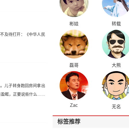
彬娃
转载
迫不及待打开：《中华人民
磊哥
大熊
吧。儿子转身跑回房间拿出
泪盈眶，正要说些什么……
Zac
无名
标签推荐