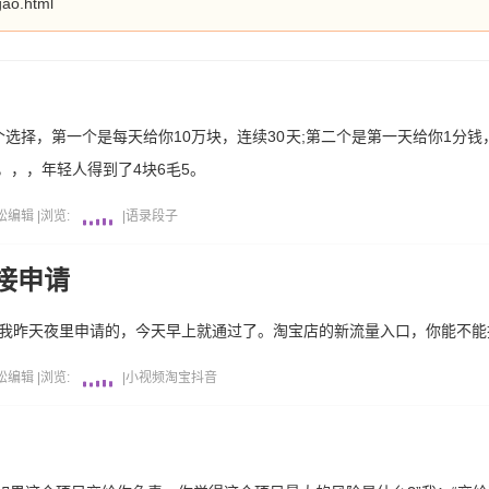
gao.html
选择，第一个是每天给你10万块，连续30天;第二个是第一天给你1分钱
，，，年轻人得到了4块6毛5。
松编辑
|
浏览:
|
语录段子
接申请
!我昨天夜里申请的，今天早上就通过了。淘宝店的新流量入口，你能不能
松编辑
|
浏览:
|
小视频
淘宝
抖音