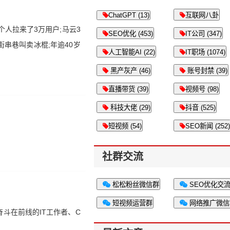
ChatGPT (13)
互联网八卦
个人拉来了3万用户;马云3
SEO优化 (453)
IT公司 (347)
街串巷叫卖冰棍;年逾40岁
人工智能AI (22)
IT职场 (1074)
黑产灰产 (46)
账号封禁 (39)
直播带货 (39)
视频号 (98)
科技大佬 (29)
抖音 (525)
短视频 (54)
SEO新闻 (252)
社群交流
松松粉丝微信群
SEO优化交
短视频运营群
网络推广微信
奋斗在前线的IT工作者、C