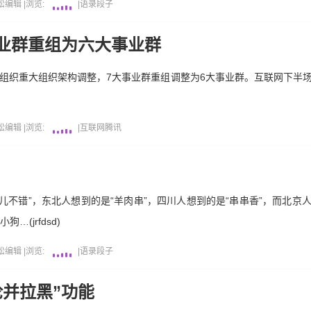
松编辑
|
浏览:
|
语录段子
业群重组为六大事业群
组织重大组织架构调整，7大事业群重组调整为6大事业群。互联网下半
松编辑
|
浏览:
|
互联网
腾讯
儿不错”，东北人想到的是“羊肉串”，四川人想到的是“串串香”，而北京
(jrfdsd)
松编辑
|
浏览:
|
语录段子
论并拉黑”功能