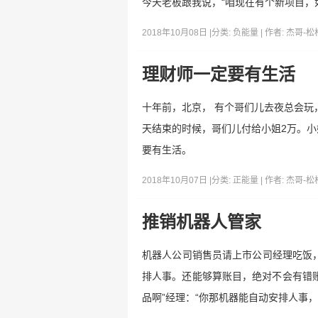
今天老板跟我说，“咱现在有个新项目，
2018年10月08日 |
分类:
负能量
| 作者:
杰哥-松
理财师一定要有生活
十年前，北京， 有个哥们儿去夜总会玩
天结束的时候，哥们儿付给小姐2万。小
要有生活。
2018年10月07日 |
分类:
正能量
| 作者:
杰哥-松
推销机器人管家
机器人公司销售员请上市公司经理吃饭
排人事。还能够算账目，绝对不会有错账
品啊”经理：“你那机器能自动安排人事