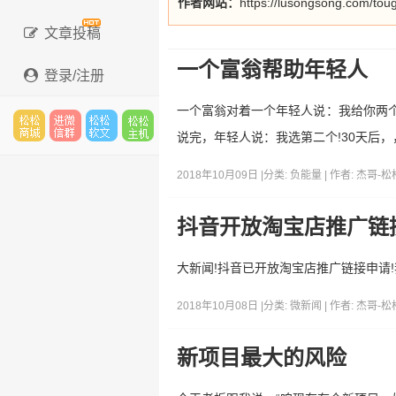
作者网站：
https://lusongsong.com/tou
文章投稿
一个富翁帮助年轻人
登录/注册
一个富翁对着一个年轻人说：我给你两个
说完，年轻人说：我选第二个!30天后，
松松
进微
松松
松松
2018年10月09日 |
分类:
负能量
| 作者:
杰哥-松
抖音开放淘宝店推广链
云市
信群
软文
云主
大新闻!抖音已开放淘宝店推广链接申请
2018年10月08日 |
分类:
微新闻
| 作者:
杰哥-松
场
机
新项目最大的风险