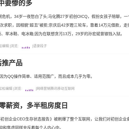
中要惨的多
危机，34岁一夜愁白了头;马化腾27岁初创OICQ，假扮女孩子陪聊，一
次求职，因相貌“超丑”被拒;宗庆后42岁蹬三轮车，靠着14万元借款，走
、旱冰鞋、电冰箱;因为在联想贪污13万，29岁的孙宏斌曾锒铛入狱。
松编辑
|
浏览:
|
语录段子
后推产品
因为QQ操作简单、适用范围广，而且成本几乎为零。
松松编辑
|
浏览:
|
网络营销
腾讯
移动互联网
O零薪资，多半租房度日
018初创企业CEO生存状态报告》被刷爆了整个互联网，让我们对初创企业
抑和焦虑同样充斥着每个人内心中。