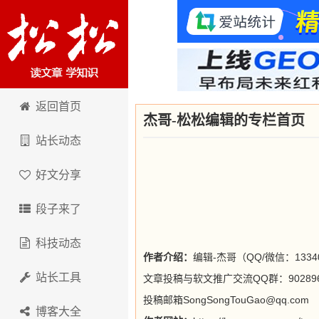
卢松松博客
返回首页
杰哥-松松编辑的专栏首页
站长动态
好文分享
段子来了
科技动态
作者介绍：
编辑-杰哥（QQ/微信：13
站长工具
文章投稿与软文推广交流QQ群：902896
投稿邮箱SongSongTouGao@qq.com
博客大全