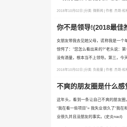
2018年10月02日 |
分类:
微新闻
| 作者:
杰哥-松
你不是领导!(2018最
女朋友带我去见她父母，谎称我是一个单
惊愕了："您怎么看出来的?"老头说：
没有酒量，根本当不上领导。第三，今
2018年10月02日 |
分类:
负能量
| 作者:
杰哥-松
不爽的朋友圈是什么感
这年头，看到一条让自己不爽的朋友圈，
“我在看一些项目”= 我失业很久了“我
业很久并且没朋友的事实。(史炎nacl)