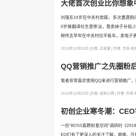
大佬首次创业比你想象
刘强东24岁在中关村卖碟，多次遭遇倒闭
0岁搞翻译社生意惨淡，靠卖袜子补贴;2
柳传志早年在中关村拉平板车，卖电子表
2018年10月03日 |
分类:
正能量
| 作者:
杰哥-松
QQ营销推广之先圈粉
笔者非常喜欢使用QQ来进行营销推广，
2018年10月03日 |
分类:
经验心得
| 作者:
杰哥-
初创企业寒冬潮：CE
一份“BOSS直聘和氪空间”调研的《2
EO们有了更深入的关注了解，艰难、压