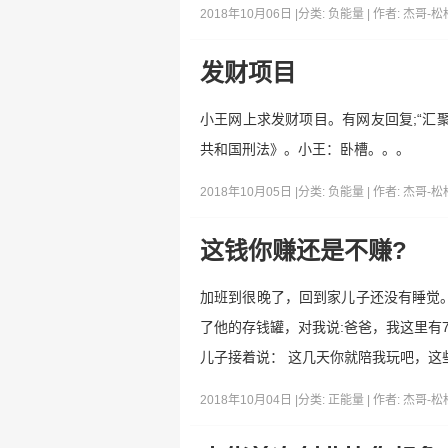
2018年10月06日 |
分类:
负能量
| 作者:
杰哥-松
发财项目
小王网上求发财项目。有网友回复;“汇
共和国刑法》。小王：卧槽。。。
2018年10月05日 |
分类:
负能量
| 作者:
杰哥-松
这钱你赚还是不赚?
加班到很晚了，回到家儿子还没有睡觉。
了他的存钱罐，对我说:爸爸，我这里有
儿子接着说： 这几天你就陪我玩吧，这
2018年10月04日 |
分类:
正能量
| 作者:
杰哥-松