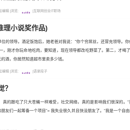
松编辑
|
浏览:
|
互联网
创业
IT职场
佳推理小说奖作品)
位的领导。酒足饭饱后，她老爸对我说："你个穷屌丝，还冒充领导。你
第一，刚才你玩命地吃肉，要知道，现在领导都改吃野菜了。第二，才喝
天的酒，你居然知道超市里卖多少钱。
松编辑
|
浏览:
|
语录段子
觉？
真的跟吃了只大苍蝇一样难受，社交网络，真的是影响我们很深的。“我
在和朋友们一起筹备一个项目”= 我失业很久并且快没朋友了。“我是一个自由