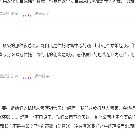
如果这个项目交给你负责，你觉得这个项目最大的风险是什么?”我：“交给
松编辑
|
浏览:
|
语录段子
，顶级的那种夜总会。哥们儿是信托财富中心的晚_上带走个姑娘包夜。
姐买了300万信托，哥们儿的佣金是6万。这种展业的思路在业内热传，
松编辑
|
浏览:
|
语录段子
，要推销他们的机器人管家销售员：“经理，我们这款机器人管家，会根
坏账……”经理：“不用说了，我们公司不会买的，其他公司也不会买的”
，那我岂不是被架空了?它还能自动算账，没有假账我们这些经理喝西北风啊