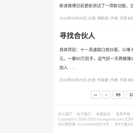
新浪微博日前更新测试了一项新功能，当
2018年09月29日 |
分类:
微新闻
| 作者:
杰哥-松
寻找合伙人
具体项目：十一高速路口卖炒面，以堵十
元，一餐60万到手，运气好一天两餐赚
加入……
2018年09月29日 |
分类:
负能量
| 作者:
杰哥-松
‹‹
‹
99
1
加入我们
┊
关于我们
┊
举报投诉
┊
免责声明
Copyright © 2009-2026 lusongsong.c
京公网安备 11011602000576号 ┊
京ICP备200