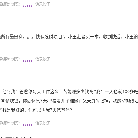
松编辑
|
浏览:
|
语录段子
聚所有最暴利。。。快速发财项目”。小王赶紧买一本。收到快递，小王
松编辑
|
浏览:
|
语录段子
他问我：爸爸你每天工作这么辛苦能赚多少钱啊?我：一天也就100多
700多块钱，你就休息7天吧!看着儿子稚嫩而又天真的眼神，我感动的热
些钱是我赚的，你可以叫我7天爸爸吗?
松编辑
|
浏览:
|
语录段子