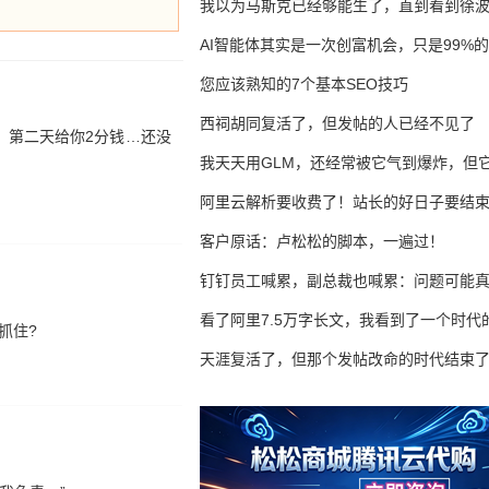
我以为马斯克已经够能生了，直到看到徐
AI智能体其实是一次创富机会，只是99%
错过了
您应该熟知的7个基本SEO技巧
西祠胡同复活了，但发帖的人已经不见了
，第二天给你2分钱…还没
我天天用GLM，还经常被它气到爆炸，但它
16万亿
阿里云解析要收费了！站长的好日子要结
客户原话：卢松松的脚本，一遍过！
钉钉员工喊累，副总裁也喊累：问题可能
了
看了阿里7.5万字长文，我看到了一个时代
抓住?
天涯复活了，但那个发帖改命的时代结束