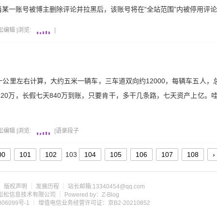
某一账号被博主删除评论并拉黑后，该账号将在“全站范围”内被停用评论
松编辑
|
浏览:
|
公里左右计算，大约五米一辆车，三车道双向约12000，每辆车五人，总
120万，长假七天840万到账，只要肯干，多干几条路，七天资产上亿。
松编辑
|
浏览:
|
语录段子
00
101
102
103
104
105
106
107
108
›
┊
版权声明
┊
发展历程
┊ 站长邮箱:13340454@qq.com
om 北京松松信息技术有限公司 ┊ Powered by：Z-Blog
06099号-1
┊ 增值电信业务经营许可证：京B2-20210852