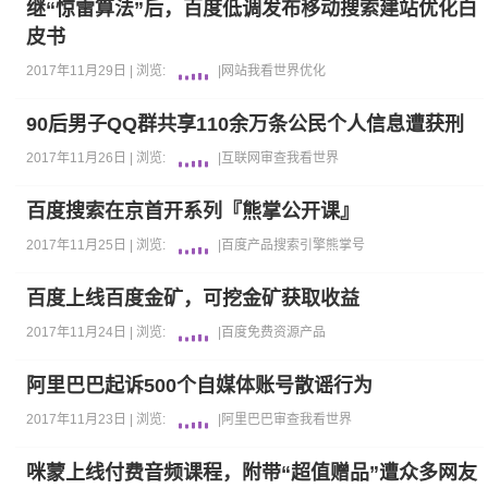
继“惊雷算法”后，百度低调发布移动搜索建站优化白
皮书
2017年11月29日 |
浏览:
|
网站
我看世界
优化
90后男子QQ群共享110余万条公民个人信息遭获刑
2017年11月26日 |
浏览:
|
互联网
审查
我看世界
百度搜索在京首开系列『熊掌公开课』
2017年11月25日 |
浏览:
|
百度
产品
搜索引擎
熊掌号
百度上线百度金矿，可挖金矿获取收益
2017年11月24日 |
浏览:
|
百度
免费资源
产品
阿里巴巴起诉500个自媒体账号散谣行为
2017年11月23日 |
浏览:
|
阿里巴巴
审查
我看世界
咪蒙上线付费音频课程，附带“超值赠品”遭众多网友