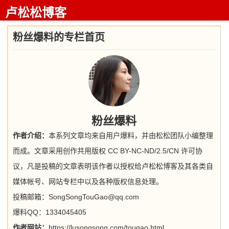
卢松松博客
粉丝爆料的专栏首页
粉丝爆料
作者介绍：
本系列文章均来自用户爆料，并由松松团队小编整理
而成。文章采用创作共用版权 CC BY-NC-ND/2.5/CN 许可协
议，凡是投稿的文章表明该作者以授权给卢松松博客及其各类自
媒体帐号、网站专栏中以及各种版权信息处理。
投稿邮箱：SongSongTouGao@qq.com
爆料QQ：1334045405
作者网站：
https://lusongsong.com/tougao.html