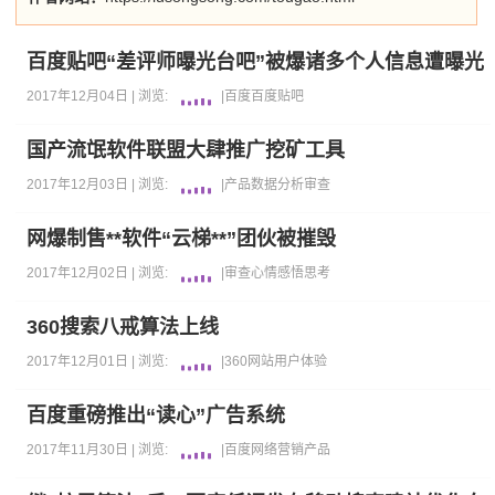
百度贴吧“差评师曝光台吧”被爆诸多个人信息遭曝光
2017年12月04日 |
浏览:
|
百度
百度贴吧
国产流氓软件联盟大肆推广挖矿工具
2017年12月03日 |
浏览:
|
产品
数据分析
审查
网爆制售**软件“云梯**”团伙被摧毁
2017年12月02日 |
浏览:
|
审查
心情感悟
思考
360搜索八戒算法上线
2017年12月01日 |
浏览:
|
360
网站
用户体验
百度重磅推出“读心”广告系统
2017年11月30日 |
浏览:
|
百度
网络营销
产品