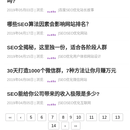
吗?
2019年05月03日 |
浏览:
|
百度
SEO优化
站长故事
哪些SEO算法因素会影响网站排名？
2019年04月17日 |
浏览:
|
SEO
SEO优化
网站
SEO全揭秘，这里独一份，适合各阶段人群
2019年04月15日 |
浏览:
|
SEO优化
用户体验
网站设计
30天打造1000个微信群，7种方法让你月赚万元
2019年04月08日 |
浏览:
|
SEO优化
微信
网站
SEO能给你公司带来的收入极限是多少?
2019年04月05日 |
浏览:
|
SEO
SEO优化
互联网
‹‹
‹
5
6
7
8
9
10
11
12
13
14
›
››