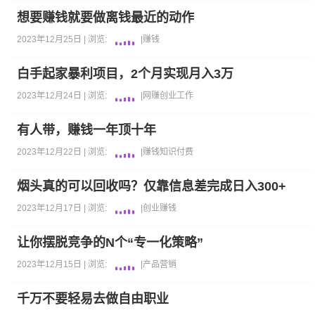
想要赚钱就要做离钱最近的动作
2023年12月25日 |
浏览:
|
赚钱
白手起家暴利项目，2个月实现月入3万
2023年12月24日 |
浏览:
|
网赚
创业
工作
有人带，赚钱一年顶十年
2023年12月22日 |
浏览:
|
赚钱
知识付费
烟头真的可以回收吗？仅靠信息差完成日入300+
2023年12月17日 |
浏览:
|
创业
赚钱
让你摆脱竞争的N个“专一化策略”
2023年12月15日 |
浏览:
|
产品
营销
千万不要轻易去做自由职业