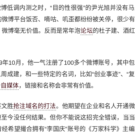
新浪微博低调内测之时，“目的性很强”的尹光旭并没有
的微博平台饭否、嘀咕、叽歪都纷纷被关停，很少
，微博毫无价值。反而是常年泡
论坛
的杜子建、酒
09年10月，他一气注册了100多个微博账号，其中
周成建，和一些特定的名词，比如“创业事迹”、“复旦
个
自媒体
，链接和名称会非常有价值。
蔡文胜
抢注域名的打法
。他期望在企业和名人开通微
但至今没任何结果。但你不能说这招完全错误，当当
经希望撮合拥有“李国庆”账号的《万家科学》主