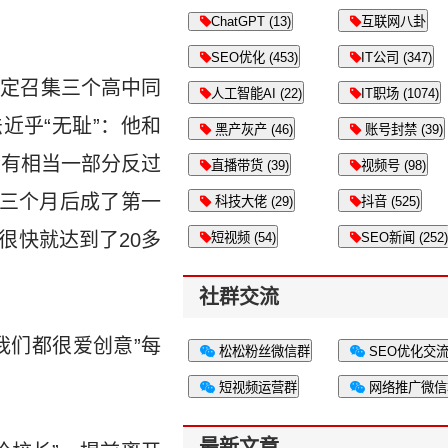
ChatGPT (13)
互联网八卦
SEO优化 (453)
IT公司 (347)
决定召集三个高中同
人工智能AI (22)
IT职场 (1074)
近乎“无耻”：他和
黑产灰产 (46)
账号封禁 (39)
中会有相当一部分反过
直播带货 (39)
视频号 (98)
，三个月后成了第一
科技大佬 (29)
抖音 (525)
很快就达到了20多
短视频 (54)
SEO新闻 (252)
社群交流
我们都很爱创意”每
松松粉丝微信群
SEO优化交
短视频运营群
网络推广微信
最新文章