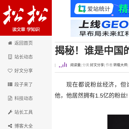
卢松松博客
返回首页
揭秘！谁是中国
站长动态
|
阅读量
| 分类:
好文分享
| 作者:
转载大师
好文分享
现在都说粉丝经济，但
段子来了
他，他居然拥有1.5亿的粉丝!
科技动态
站长工具
博客大全