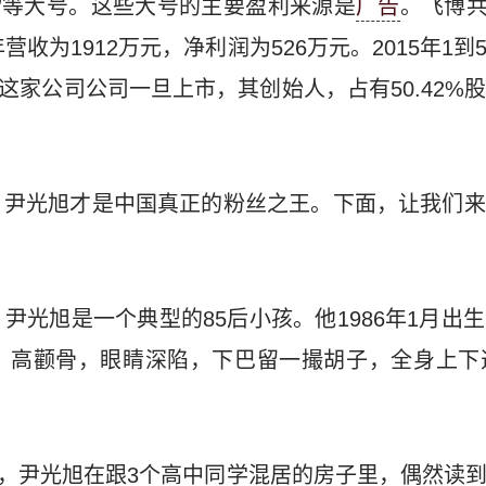
场”等大号。这些大号的主要盈利来源是
广告
。飞博共
4年营收为1912万元，净利润为526万元。2015年1
。这家公司公司一旦上市，其创始人，占有50.42%
，尹光旭才是中国真正的粉丝之王。下面，让我们来
尹光旭是一个典型的85后小孩。他1986年1月出
：高颧骨，眼睛深陷，下巴留一撮胡子，全身上下透
闷热，尹光旭在跟3个高中同学混居的房子里，偶然读