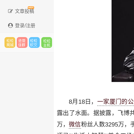
文章投稿
登录/注册
松松
进微
松松
松松
云市
信群
软文
云主
8月18日，
一家厦门的公
场
机
露出了水面。据披露，飞博共
万，
微信
粉丝人数3295万，