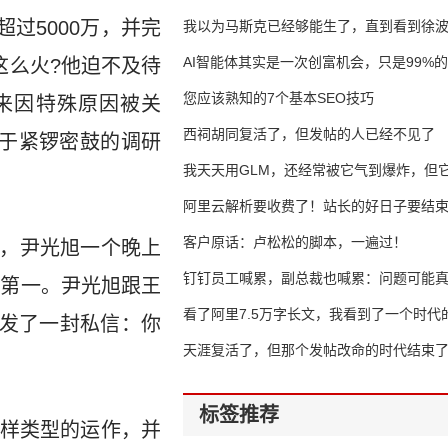
已超过5000万，并完
我以为马斯克已经够能生了，直到看到徐
AI智能体其实是一次创富机会，只是99%
这么火?他迫不及待
错过了
您应该熟知的7个基本SEO技巧
来因特殊原因被关
西祠胡同复活了，但发帖的人已经不见了
处于紧锣密鼓的调研
我天天用GLM，还经常被它气到爆炸，但它
16万亿
阿里云解析要收费了！站长的好日子要结
客户原话：卢松松的脚本，一遍过！
人，尹光旭一个晚上
钉钉员工喊累，副总裁也喊累：问题可能
到第一。尹光旭跟王
了
看了阿里7.5万字长文，我看到了一个时代
发了一封私信：你
天涯复活了，但那个发帖改命的时代结束
标签推荐
样类型的运作，并