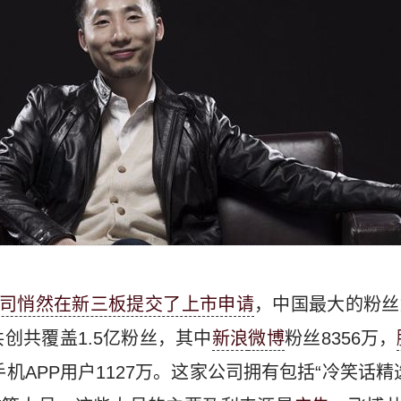
司悄然在新三板提交了上市申请
，中国最大的粉丝
创共覆盖1.5亿粉丝，其中
新浪
微博
粉丝8356万，
手机APP用户1127万。这家公司拥有包括“冷笑话精选