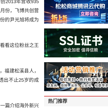
创2013年营收935
到5月份，飞博共创营
股份的尹光旭将成为
看看这位粉丝之王
生，福建松溪县人，
出不止25岁的成
热门推荐
到一篇介绍海外新兴