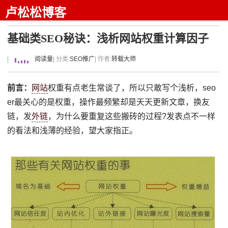
卢松松博客
基础类SEO秘诀：浅析网站权重计算因子
|
阅读量
| 分类:
SEO推广
| 作者:
转载大师
前言：
网站
权重有点老生常谈了，所以只敢写个浅析，seo
er最关心的是权重，操作最频繁却是天天更新文章，换友
链，发
外链
，为什么要重复这些搬砖的过程?发表点不一样
的看法和浅薄的经验，望大家指正。