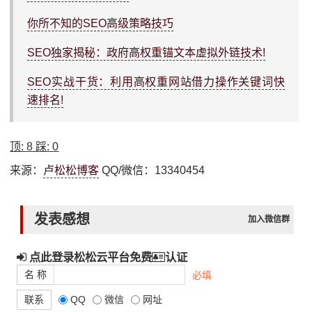
你所不知的SEO高级策略技巧
SEO独家揭秘：政府高权重锚文本虚拟外链技术!
SEO实战干货：利用高权重网站借力操作关键词快
速排名!
顶:
8
踩:
0
来源：
卢松松博客
QQ/微信：13340454
发表感想
加入微信群
点此登录松松云平台免费
认证
名 称
必填
联系
QQ
微信
网址