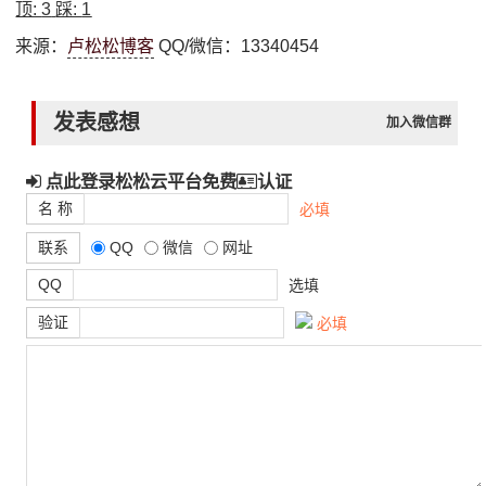
顶:
3
踩:
1
来源：
卢松松博客
QQ/微信：13340454
发表感想
加入微信群
点此登录松松云平台免费
认证
名 称
必填
联系
QQ
微信
网址
QQ
选填
验证
必填