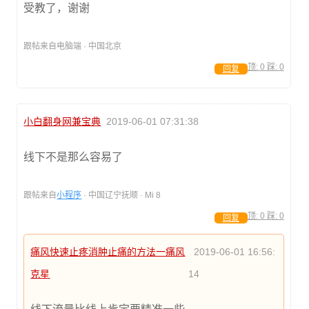
受教了，谢谢
跟帖来自电脑端 · 中国北京
顶:
0
踩:
0
回复
小白翻身网兼宝典
2019-06-01 07:31:38
线下不是那么容易了
跟帖来自
小程序
· 中国辽宁抚顺 · Mi 8
顶:
0
踩:
0
回复
痛风快速止疼消肿止痛的方法一痛风
2019-06-01 16:56:
克星
14