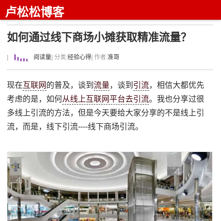
卢松松博客
如何通过线下商场小摊获取精准流量？
|
阅读量
| 分类:
经验心得
| 作者:
准哥
现在
互联网
的普及，谈到
流量
，谈到
引流
，相信大都优先
考虑的是，如何
从线上互联网平台去引流
。我也分享过很
多线上引流的方法，但是今天要给大家分享的不是线上引
流，而是，线下引流----线下商场引流。