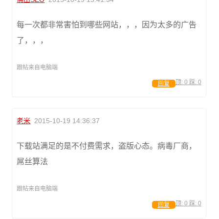
每一次都非常害怕到哪些网站，，，因为太多的广告
了，，，
跟帖来自电脑端
顶:
0
踩:
0
回复
老米
2015-10-19 14:36:37
下载站满足的是不付费需求，盗版心态。病毒厂商，
屌丝算法
跟帖来自电脑端
顶:
0
踩:
0
回复