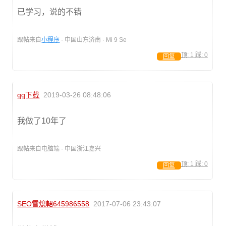
已学习，说的不错
跟帖来自
小程序
· 中国山东济南 · Mi 9 Se
顶:
1
踩:
0
回复
qq下载
2019-03-26 08:48:06
我做了10年了
跟帖来自电脑端 · 中国浙江嘉兴
顶:
1
踩:
0
回复
SEO雪熄輑645986558
2017-07-06 23:43:07