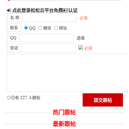
点此登录松松云平台免费
认证
名 称
必填
联系
QQ
微信
网址
QQ
选填
验证
必填
227
◎已有
人跟帖
热门跟帖
最新跟帖