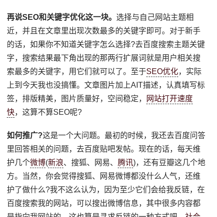
再说SEO和关键字优化这一块。
选择与自己网站主题相
近，并且在文章里出现次数最多的关键字即可。对于新手
的话，如果你不知道关键字怎么选择?去百度搜索主题关键
字，搜索结果最下角出现的那两行扩展词就是用户相关搜
索最多的关键字，用它们就可以了。至于
SEO优化
，实际
上到今天我也没搞懂。文章图片加上AIT描述，认真填写标
签，排版精美，图片质量好，空间稳定，
网站打开速度
快
，这算不算SEO呢?
如何推广?
这是一个大问题。最初的时候，我还去百度问答
里回答相关的问题，去百度贴吧发帖。现在的话，每天维
护几个
微博
(
新浪
、搜狐、网易、
腾讯
)，还有豆瓣这几个地
方。当然，你会觉得搜狐、网易微博都没什么人气，还维
护了做什么?我不这么认为，因为至少它们会给我反链，在
百度搜索我的网站，可以搜出微博信息，其中很多内容都
是指向我网站的。这也算是寻求反链的一种方式吧。
社会