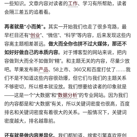
一些知识。文章内容对读者的
工作
、学习有所帮助，读者
会隔三差五的追着看。
再者就是“小而美”。
其实一开始我们也走了很多弯路，最
早栏目还有“
创业
”、“微信”、“科学”等内容，后来发现这些内
容离主题相差甚远。
做大而全你也拼不过大媒体，那还不
如好好做自己的本质内容
。对于博客型的网站来说，把内
容做到大而全不如做到“精”。和主题无关的内容，尽量少放
吧。苹果发布新
产品
、58上市、360又和百度打仗了……我
们不是不知道这些内容很劲爆，但它们与我们的主题关系
不够密切，所以根本就没放。我们想要给读者的印象就是
——这是一个“大数据”和“
数据分析
”的专业网站。因为我们
的内容都是和“大数据”有关，所以关键词密度也很高，百度
排名和关键词密度有着很大的关系。一般情况下，关键词
密度越大，排名越靠前。
还有就是做内容差异化
。我们都知道，搜索引擎喜欢原创