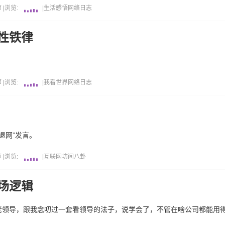
师
|
浏览:
|
生活感悟
网络日志
性铁律
师
|
浏览:
|
我看世界
网络日志
退网”发言。
师
|
浏览:
|
互联网坊间八卦
场逻辑
老领导，跟我念叨过一套看领导的法子，说学会了，不管在啥公司都能用