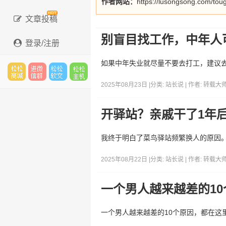
作者网站：
https://lusongsong.com/tou
文章投稿
别盲目找工作，中年人
登录/注册
如果中年失业就尽量不要去打工，建议去
2025年08月23日 |
分类:
站长说
| 作者:
转载大
松松
进微
松松
松松
开驿站？亲戚干了1年
我终于明白了菜鸟驿站频繁换人的原因
云市
信群
软文
云主
2025年08月22日 |
分类:
站长说
| 作者:
转载大
一个男人越来越差的10
场
机
一个男人越来越差的10个原因，都在这里