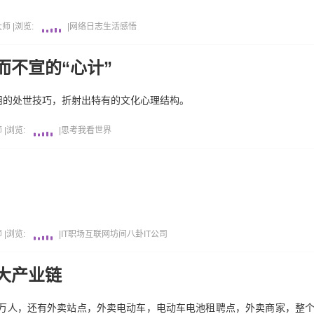
大师
|
浏览:
|
网络日志
生活感悟
而不宣的“心计”
用的处世技巧，折射出特有的文化心理结构。
师
|
浏览:
|
思考
我看世界
师
|
浏览:
|
IT职场
互联网坊间八卦
IT公司
大产业链
0万人，还有外卖站点，外卖电动车，电动车电池租聘点，外卖商家，整