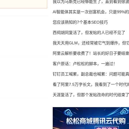
我以为马斯克已经够能生了，直到看到徐
AI智能体其实是一次创富机会，只是99%
错过了
您应该熟知的7个基本SEO技巧
西祠胡同复活了，但发帖的人已经不见了
我天天用GLM，还经常被它气到爆炸，但它
16万亿
阿里云解析要收费了！站长的好日子要结
客户原话：卢松松的脚本，一遍过！
钉钉员工喊累，副总裁也喊累：问题可能
了
看了阿里7.5万字长文，我看到了一个时代
天涯复活了，但那个发帖改命的时代结束