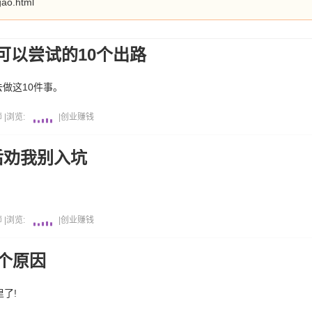
gao.html
可以尝试的10个出路
做这10件事。
师
|
浏览:
|
创业
赚钱
后劝我别入坑
。
师
|
浏览:
|
创业
赚钱
个原因
了!