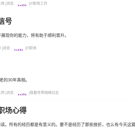
大师
|
浏览:
|
IT职场
工作
信号
并展现你的能力，将有助于顺利晋升。
师
|
浏览:
|
IT职场
老的30年真相。
大师
|
浏览:
|
我看世界
网络日志
职场心得
阅读。
所有的经历都是有意义的。要不是经历了那些挫折，也么有今天这