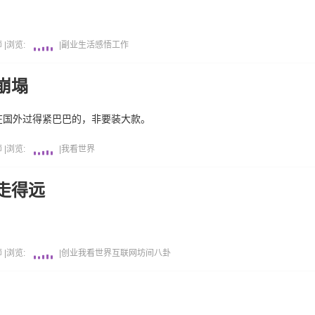
师
|
浏览:
|
副业
生活感悟
工作
崩塌
在国外过得紧巴巴的，非要装大款。
师
|
浏览:
|
我看世界
走得远
师
|
浏览:
|
创业
我看世界
互联网坊间八卦