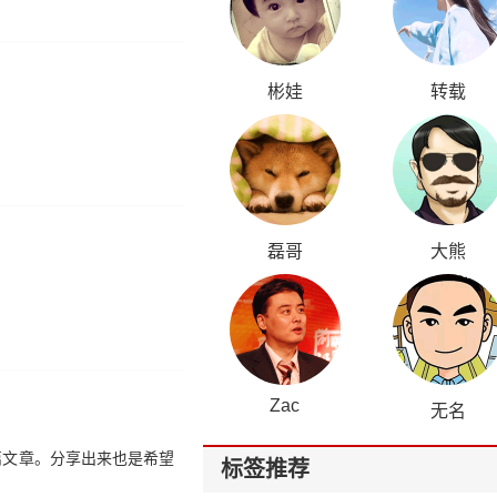
彬娃
转载
磊哥
大熊
Zac
无名
篇文章。分享出来也是希望
标签推荐