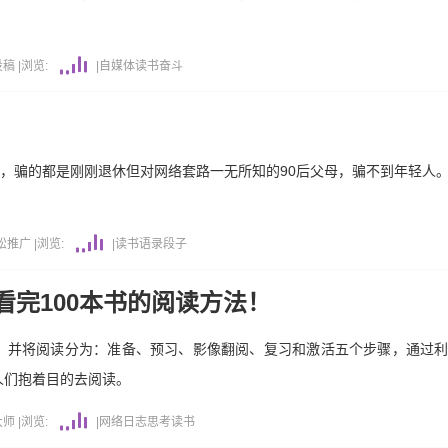
投稿
|
浏览:
|
自媒体
读书
奋斗
戏，骗的都是刚刚退休但对网络套路一无所知的90后父母，骗不到年轻人
松推广
|
浏览:
|
读书
语录段子
看完100本书的阅读方法！
，并将阅读分为：准备、预习、影像翻阅、复习和激活五个步骤，通过
人们抱着目的去阅读。
大师
|
浏览:
|
网络日志
思考
读书