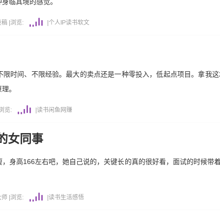
种身临其境的感觉。
投稿
|
浏览:
|
个人IP
读书
软文
限时间、不限经验。最大的卖点还是一种零投入，低起点项目。拿我这2
原理。
浏览:
|
读书
闲鱼
网赚
的女同事
，身高166左右吧，她自己说的，关键长的真的很好看，面试的时候带
大师
|
浏览:
|
读书
生活感悟