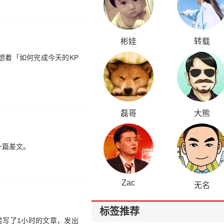
彬娃
转载
想着「如何完成今天的KP
磊哥
大熊
一篇差文。
Zac
无名
标签推荐
苦写了1小时的文章，发出