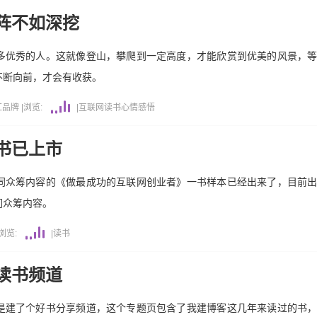
阵不如深挖
多优秀的人。这就像登山，攀爬到一定高度，才能欣赏到优美的风景，
不断向前，才会有收获。
红品牌
|
浏览:
|
互联网
读书
心情感悟
书已上市
同众筹内容的《做最成功的互联网创业者》一书样本已经出来了，目前
们众筹内容。
浏览:
|
读书
读书频道
是建了个好书分享频道，这个专题页包含了我建博客这几年来读过的书