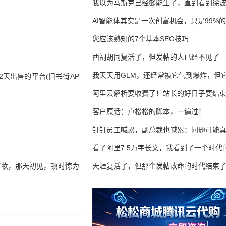
我以为马斯克已经够能生了，直到看到徐
AI智能体其实是一次创富机会，只是99%
错过了
您应该熟知的7个基本SEO技巧
西祠胡同复活了，但发帖的人已经不见了
我天天用GLM，还经常被它气到爆炸，但它
天出售的平台(旧书街AP
16万亿
阿里云解析要收费了！站长的好日子要结
客户原话：卢松松的脚本，一遍过！
钉钉员工喊累，副总裁也喊累：问题可能
了
看了阿里7.5万字长文，我看到了一个时代
着妆，那天初见，顿时惊为
天涯复活了，但那个发帖改命的时代结束