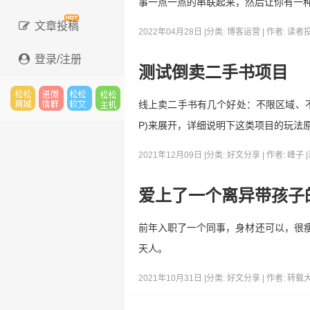
事一点一点的串联起来，然后让你有一
文章投稿
2022年04月28日 |
分类:
博客运营
| 作者:
读者
登录/注册
测试倒卖二手书项目
线上卖二手书有几个好处：不限区域、不
松松
进微
松松
松松
P)来展开，详细说明下这类项目的玩法
2021年12月09日 |
分类:
好文分享
| 作者:
峰子
|
云市
信群
软文
云主
爱上了一个离异带孩子
前年入职了一个同事，身材还可以，很瘦
天人。
场
机
2021年10月31日 |
分类:
好文分享
| 作者:
转载