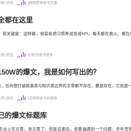
投稿
|
浏览:
|
网络营销
读书
文案
全都在这里
但关键是：这样做，很容易把习惯养成变成KPI。每天都在救火，都在
大师
|
浏览:
|
IT职场
读书
思考
150W的爆文，我是如何写出的？
去，任何想打破故事类与知识类边界的文章都不存在，要是存在，它就是
大师
|
浏览:
|
互联网
读书
自媒体
己的爆文标题库
平台上写文章，发文章了。但是这里边，却普遍遇到一个问题：辛辛苦