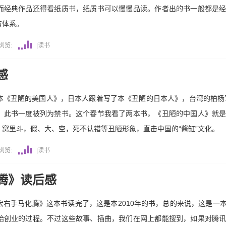
而经典作品还得看纸质书，纸质书可以慢慢品读。作者出的书一般都是
有体系。
浏览:
|
读书
感
《丑陋的美国人》，日本人跟着写了本《丑陋的日本人》，台湾的柏杨写
，此书一度被列为禁书。这个春节我看了两本书，《丑陋的中国人》就
窝里斗，假、大、空，死不认错等丑陋形象，直击中国的“酱缸”文化。
浏览:
|
读书
腾》读后感
右手马化腾》这本书读完了，这是本2010年的书，总的来说，这是一本
始创业的过程。不过这些故事、插曲，我们在网上都能搜到，如果对腾