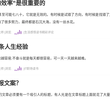
均效率”是很重要的
甚至可能七八十，它就是无效的。有时候是试错了方向，有时候是找错了
做了很多努力，最终都是石沉大海，没有一丝水花。
大师
|
浏览:
|
生活感悟
读书
精彩评论
8条人生经验
来越容易;不奋斗就是每天都很容易，可一天一天越来越难。
大师
|
浏览:
|
IT职场
读书
报文案？
的文章必须要有一个吸引人的标题，有人光是在文章标题上面就花了大