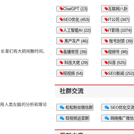
ChatGPT (13)
互联网八卦
SEO优化 (453)
IT公司 (347)
人工智能AI (22)
IT职场 (1074)
黑产灰产 (46)
账号封禁 (39)
。长辈们有大把闲散时间，
直播带货 (39)
视频号 (98)
科技大佬 (29)
抖音 (525)
短视频 (54)
SEO新闻 (252)
社群交流
利用人类左脑的分析和理论
松松粉丝微信群
SEO优化交
短视频运营群
网络推广微信