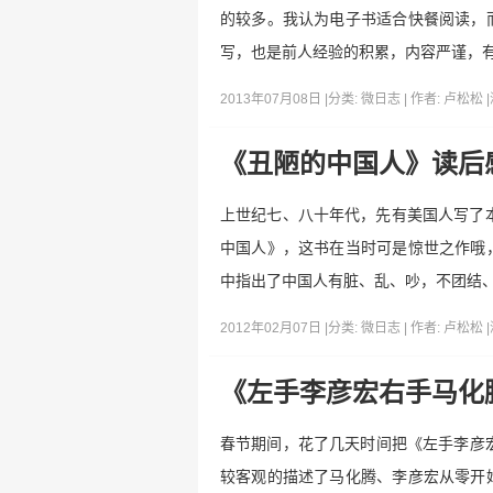
的较多。我认为电子书适合快餐阅读，
写，也是前人经验的积累，内容严谨，
2013年07月08日 |
分类:
微日志
| 作者:
卢松松
|
《丑陋的中国人》读后
上世纪七、八十年代，先有美国人写了本
中国人》，这书在当时可是惊世之作哦
中指出了中国人有脏、乱、吵，不团结、
2012年02月07日 |
分类:
微日志
| 作者:
卢松松
|
《左手李彦宏右手马化
春节期间，花了几天时间把《左手李彦宏
较客观的描述了马化腾、李彦宏从零开